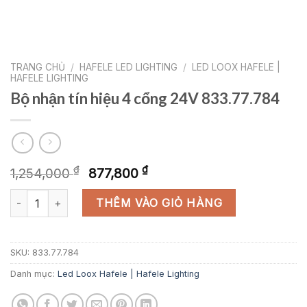
TRANG CHỦ
/
HAFELE LED LIGHTING
/
LED LOOX HAFELE |
HAFELE LIGHTING
Bộ nhận tín hiệu 4 cổng 24V 833.77.784
Giá
Giá
₫
₫
1,254,000
877,800
gốc
hiện
Bộ nhận tín hiệu 4 cổng 24V 833.77.784 số lượng
là:
tại
THÊM VÀO GIỎ HÀNG
1,254,000 ₫.
là:
877,800 ₫.
SKU:
833.77.784
Danh mục:
Led Loox Hafele | Hafele Lighting