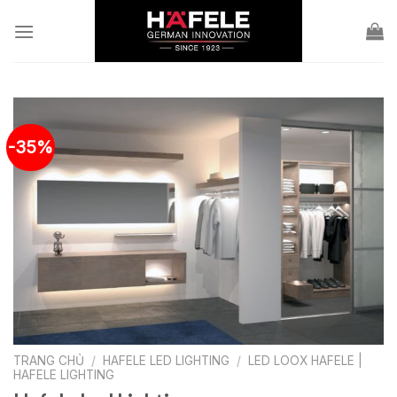
Skip
to
content
-35%
TRANG CHỦ
/
HAFELE LED LIGHTING
/
LED LOOX HAFELE |
HAFELE LIGHTING