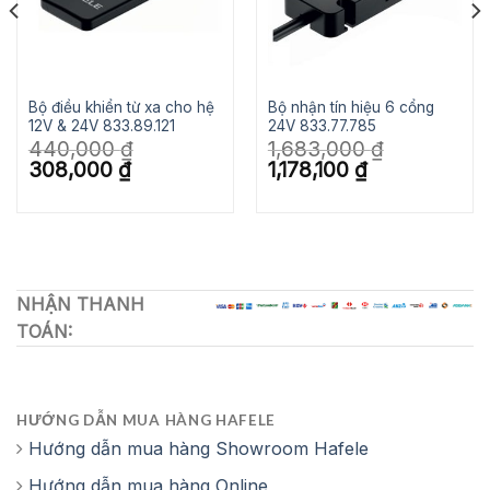
Bộ điều khiển từ xa cho hệ
Bộ nhận tín hiệu 6 cổng
12V & 24V 833.89.121
24V 833.77.785
440,000
₫
1,683,000
₫
Giá
Giá
Giá
Giá
308,000
₫
1,178,100
₫
gốc
hiện
gốc
hiện
là:
tại
là:
tại
440,000 ₫.
là:
1,683,000 ₫.
là:
308,000 ₫.
1,178,100 ₫.
NHẬN THANH
TOÁN:
HƯỚNG DẪN MUA HÀNG HAFELE
Hướng dẫn mua hàng Showroom Hafele
Hướng dẫn mua hàng Online