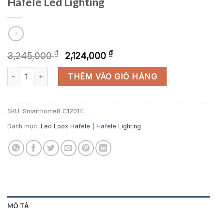
Hafele Led Lighting
Giá
Giá
₫
₫
3,245,000
2,124,000
gốc
hiện
Hafele Led Lighting số lượng
là:
tại
THÊM VÀO GIỎ HÀNG
3,245,000 ₫.
là:
2,124,000 ₫.
SKU:
Smarthome8 C12014
Danh mục:
Led Loox Hafele | Hafele Lighting
MÔ TẢ