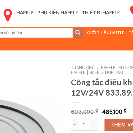
HAFELE - PHỤ KIỆN HAFELE - THIẾT BỊ HAFELE
GIỚI THIỆU HAFELE
T
:
TRANG CHỦ
/
HAFELE LED LIG
HAFELE | HAFELE LIGHTING
Công tắc điều kh
12V/24V 833.89
Giá
G
₫
₫
693,000
485,100
gốc
h
Công tắc điều khiển từ xa 12V/
là:
tạ
THÊM VÀ
693,000 
là