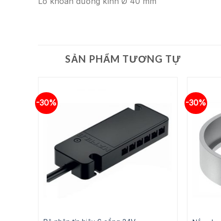
Lỗ khoan đường kính Ø 40 mm
SẢN PHẨM TƯƠNG TỰ
-30%
-30%