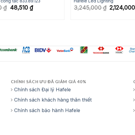
công tắc 833.89.123
Hafele Led Lighting
Giá
Giá
Giá
0
₫
48,510
₫
3,245,000
₫
2,124,00
gốc
hiện
gốc
là:
tại
là:
69,300 ₫.
là:
3,245,000 ₫.
48,510 ₫.
CHÍNH SÁCH ƯU ĐÃ GIẢM GIÁ 40%
Chính sách Đại lý Hafele
Chính sách khách hàng thân thiết
Chính sách bảo hành Hafele