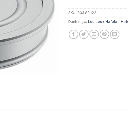
4
SKU:
833.89.122
Danh mục:
Led Loox Hafele | Hafe