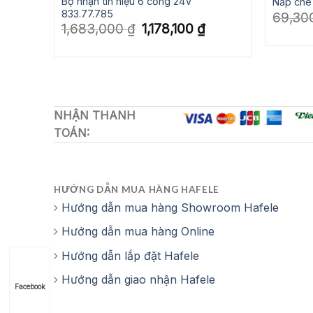
& 24V
Bộ nhận tín hiệu 6 cổng 24V
Nắp che 
833.77.785
69,30
Giá
Giá
1,683,000
₫
1,178,100
₫
n
gốc
hiện
là:
tại
1,683,000 ₫.
là:
,200 ₫.
1,178,100 ₫.
NHẬN THANH
TOÁN:
HƯỚNG DẪN MUA HÀNG HAFELE
Hướng dẫn mua hàng Showroom Hafele
Hướng dẫn mua hàng Online
Hướng dẫn lắp đặt Hafele
Hướng dẫn giao nhận Hafele
Facebook