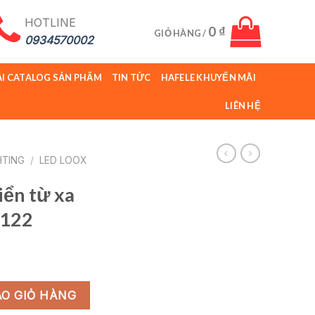
HOTLINE
0
₫
GIỎ HÀNG /
0934570002
ẢI CATALOG SẢN PHẨM
TIN TỨC
HAFELE KHUYẾN MÃI
LIÊN HỆ
HTING
/
LED LOOX
iển từ xa
.122
iá
iện
24V 833.89.122 số lượng
i
O GIỎ HÀNG
₫.
: