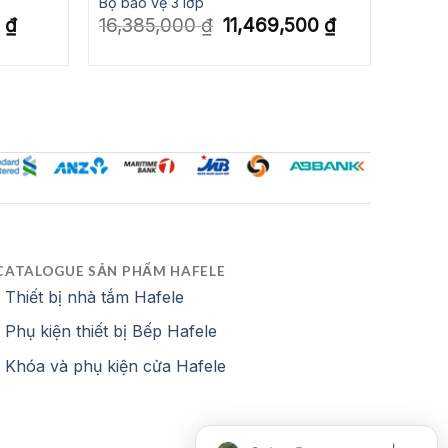
Bộ bảo vệ 3 lớp
Giá
Giá
Giá
0
₫
16,385,000
₫
11,469,500
₫
hiện
gốc
hiện
tại
là:
tại
là:
16,385,000 ₫.
là:
2,124,000 ₫.
11,469,500 ₫.
CATALOGUE SẢN PHẨM HAFELE
Thiết bị nhà tắm Hafele
Phụ kiện thiết bị Bếp Hafele
Khóa và phụ kiện cửa Hafele