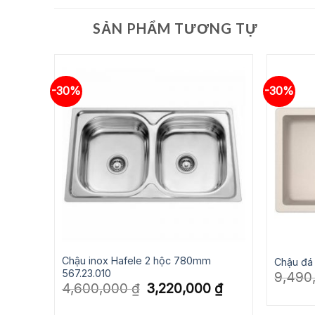
SẢN PHẨM TƯƠNG TỰ
-30%
-30%
Chậu inox Hafele 2 hộc 780mm
11650
Chậu đá
567.23.010
Giá
₫
9,490
hiện
Giá
Giá
4,600,000
₫
3,220,000
₫
tại
gốc
hiện
là:
là:
tại
6,143,000 ₫.