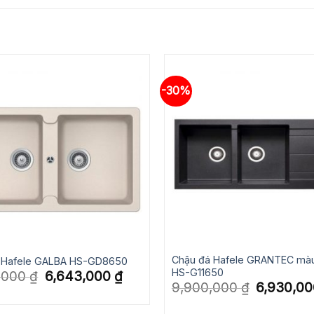
-30%
Chậu đá Hafele GRANTEC mà
 Hafele GALBA HS-GD8650
HS-G11650
Giá
Giá
,000
₫
6,643,000
₫
gốc
hiện
Giá
9,900,000
₫
6,930,0
là:
tại
gốc
9,490,000 ₫.
là:
là:
6,643,000 ₫.