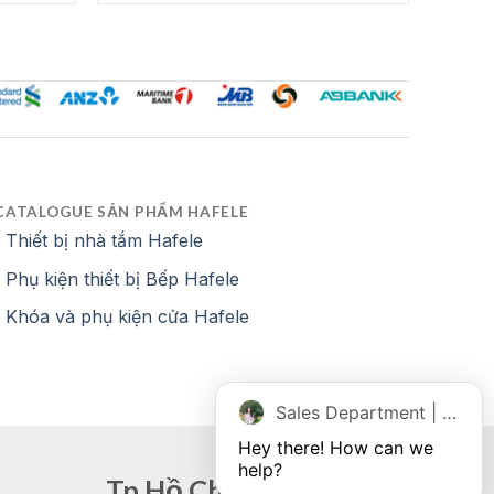
.
là:
13,860,000 ₫.
là:
6,930,000 ₫.
9,702,000 ₫.
CATALOGUE SẢN PHẨM HAFELE
Thiết bị nhà tắm Hafele
Phụ kiện thiết bị Bếp Hafele
Khóa và phụ kiện cửa Hafele
Sales Department | Chat online
Hey there! How can we 
help?
Tp Hồ Chí Minh