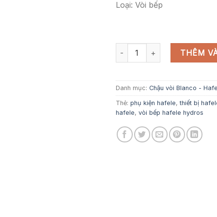
Loại: Vòi bếp
VÒI BẾP HAFELE HYDROS HT20
THÊM VÀ
Danh mục:
Chậu vòi Blanco - Haf
Thẻ:
phụ kiện hafele
,
thiết bị hafe
hafele
,
vòi bếp hafele hydros