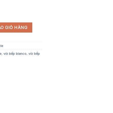
6,993,000 ₫.
-CH1P259 số lượng
O GIỎ HÀNG
ele
le
,
vòi bếp blanco
,
vòi bếp