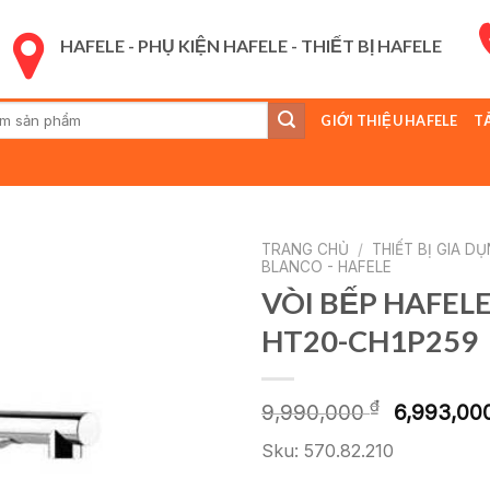
HAFELE - PHỤ KIỆN HAFELE - THIẾT BỊ HAFELE
GIỚI THIỆU HAFELE
T
:
TRANG CHỦ
/
THIẾT BỊ GIA D
BLANCO - HAFELE
VÒI BẾP HAFEL
HT20-CH1P259
Giá
₫
9,990,000
6,993,00
gốc
Sku: 570.82.210
là:
9,990,0