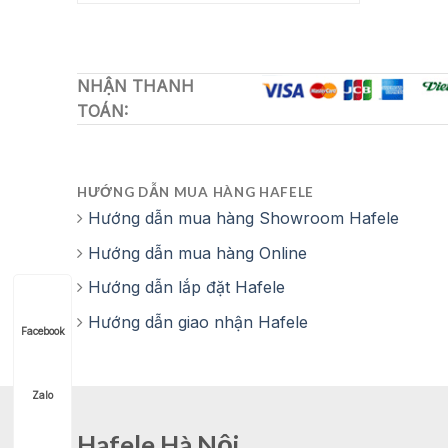
4,600,000 ₫.
là:
3,220,000 ₫.
NHẬN THANH
TOÁN:
HƯỚNG DẪN MUA HÀNG HAFELE
Hướng dẫn mua hàng Showroom Hafele
Hướng dẫn mua hàng Online
Hướng dẫn lắp đặt Hafele
Hướng dẫn giao nhận Hafele
Facebook
Zalo
Hafele Hà Nội