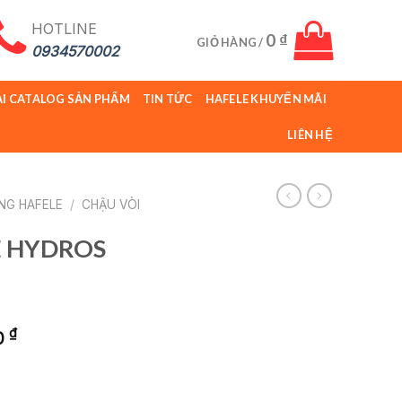
HOTLINE
0
₫
GIỎ HÀNG /
0934570002
ẢI CATALOG SẢN PHẨM
TIN TỨC
HAFELE KHUYẾN MÃI
LIÊN HỆ
ỤNG HAFELE
/
CHẬU VÒI
E HYDROS
Giá
₫
0
hiện
tại
00 ₫.
là: