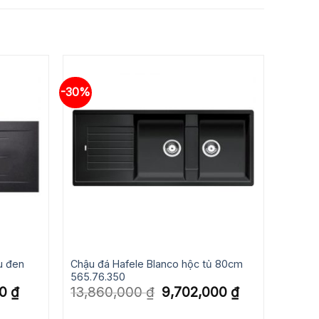
-30%
u đen
Chậu đá Hafele Blanco hộc tủ 80cm
565.76.350
Giá
Giá
Giá
00
₫
13,860,000
₫
9,702,000
₫
hiện
gốc
hiện
tại
là:
tại