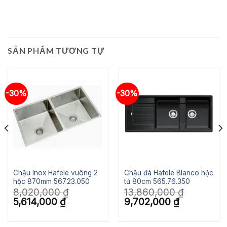
SẢN PHẨM TƯƠNG TỰ
-30%
-30%
Chậu Inox Hafele vuông 2
Chậu đá Hafele Blanco hộc
hộc 870mm 567.23.050
tủ 80cm 565.76.350
8,020,000
₫
13,860,000
₫
Giá
Giá
Giá
Giá
5,614,000
₫
9,702,000
₫
gốc
hiện
gốc
hiện
là:
tại
là:
tại
8,020,000 ₫.
là:
13,860,000 ₫.
là:
.
5,614,000 ₫.
9,702,000 ₫.