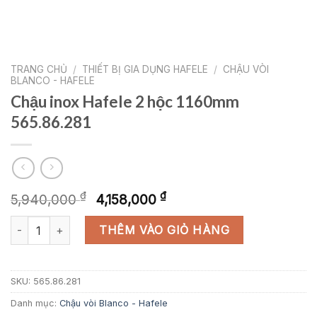
TRANG CHỦ
/
THIẾT BỊ GIA DỤNG HAFELE
/
CHẬU VÒI
BLANCO - HAFELE
Chậu inox Hafele 2 hộc 1160mm
565.86.281
Giá
Giá
₫
₫
5,940,000
4,158,000
gốc
hiện
Chậu inox Hafele 2 hộc 1160mm 565.86.281 số lượng
là:
tại
THÊM VÀO GIỎ HÀNG
5,940,000 ₫.
là:
4,158,000 ₫.
SKU:
565.86.281
Danh mục:
Chậu vòi Blanco - Hafele