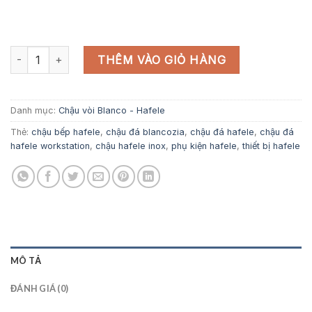
CHẬU HAFELE INOX HS19-SSN2S90L số lượng
THÊM VÀO GIỎ HÀNG
Danh mục:
Chậu vòi Blanco - Hafele
Thẻ:
chậu bếp hafele
,
chậu đá blancozia
,
chậu đá hafele
,
chậu đá
hafele workstation
,
chậu hafele inox
,
phụ kiện hafele
,
thiết bị hafele
MÔ TẢ
ĐÁNH GIÁ (0)