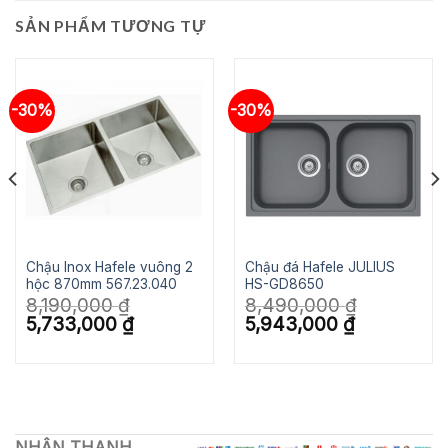
SẢN PHẨM TƯƠNG TỰ
-30%
-30%
Chậu Inox Hafele vuông 2
Chậu đá Hafele JULIUS
hộc 870mm 567.23.040
HS-GD8650
8,190,000
₫
8,490,000
₫
Giá
Giá
Giá
Giá
5,733,000
₫
5,943,000
₫
gốc
hiện
gốc
hiện
là:
tại
là:
tại
8,190,000 ₫.
là:
8,490,000 ₫.
là:
5,733,000 ₫.
5,943,000 ₫.
NHẬN THANH