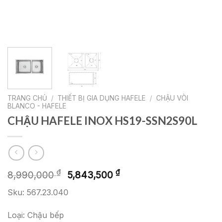
TRANG CHỦ
/
THIẾT BỊ GIA DỤNG HAFELE
/
CHẬU VÒI
BLANCO - HAFELE
CHẬU HAFELE INOX HS19-SSN2S90L
Giá
Giá
₫
₫
8,990,000
5,843,500
gốc
hiện
Sku: 567.23.040
là:
tại
8,990,000 ₫.
là:
Loại: Chậu bếp
5,843,500 ₫.