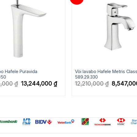
abo Hafele Puravida
Vòi lavabo Hafele Metris Class
850
589.29.330
Giá
Giá
Giá
0,000
₫
13,244,000
₫
12,210,000
₫
8,547,0
gốc
hiện
gốc
là:
tại
là:
18,920,000 ₫.
là:
12,210,000 ₫
13,244,000 ₫.