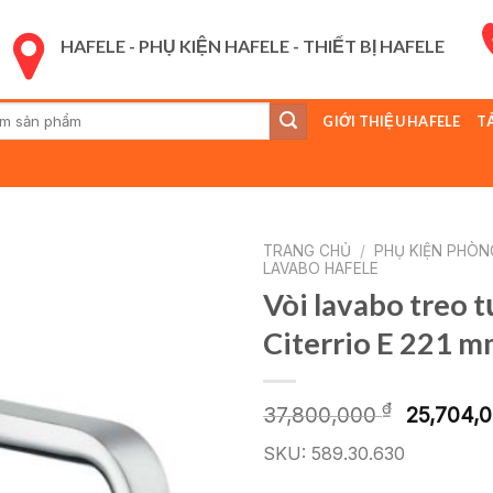
HAFELE - PHỤ KIỆN HAFELE - THIẾT BỊ HAFELE
GIỚI THIỆU HAFELE
T
:
TRANG CHỦ
/
PHỤ KIỆN PHÒN
LAVABO HAFELE
Vòi lavabo treo
Citerrio E 221 
Giá
₫
37,800,000
25,704,
gốc
SKU: 589.30.630
là:
37,800