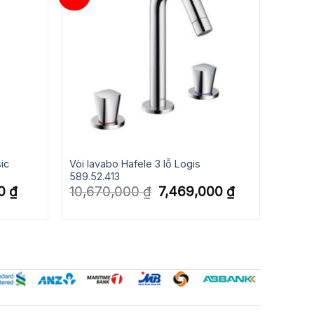
ic
Vòi lavabo Hafele 3 lỗ Logis
589.52.413
Giá
Giá
Giá
00
₫
10,670,000
₫
7,469,000
₫
hiện
gốc
hiện
tại
là:
tại
.
là:
10,670,000 ₫.
là:
8,547,000 ₫.
7,469,000 ₫.