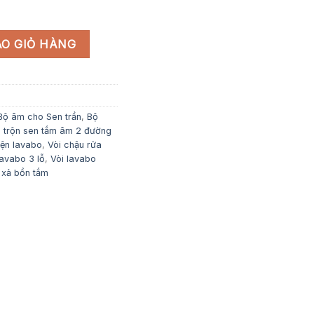
25,704,000 ₫.
terrio E 221 mm số lượng
O GIỎ HÀNG
Bộ âm cho Sen trần
,
Bộ
 trộn sen tắm âm 2 đường
iện lavabo
,
Vòi chậu rửa
lavabo 3 lỗ
,
Vòi lavabo
 xả bồn tắm