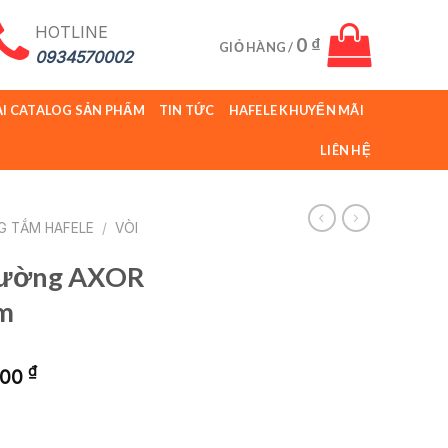
HOTLINE
0
₫
GIỎ HÀNG /
0934570002
ẢI CATALOG SẢN PHẨM
TIN TỨC
HAFELE KHUYẾN MÃI
LIÊN HỆ
G TẮM HAFELE
/
VÒI
 tường AXOR
mm
Giá
₫
000
hiện
tại
,000 ₫.
là: