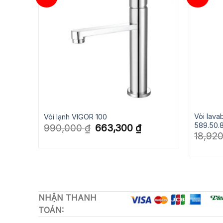
Vòi lav
.406
Vòi lạnh VIGOR 100
589.50.
Giá
Giá
Giá
0
₫
990,000
₫
663,300
₫
hiện
gốc
hiện
18,92
tại
là:
tại
là:
990,000 ₫.
là:
4,389,000 ₫.
663,300 ₫.
NHẬN THANH
TOÁN: