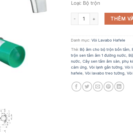
Loại: Bộ trộn
Vòi lavabo treo tường AXOR Ci
THÊM VÀ
Danh mục:
Vòi Lavabo Hafele
Thẻ:
Bộ âm cho bộ trộn bồn tắm
,
trộn sen tắm âm 1 đường nước
,
Bộ
nước
,
Cây sen tắm âm sàn
,
phụ k
cảm ứng
,
Vòi lạnh gắn tường
,
Vòi 
hafele
,
Vòi lavabo treo tường
,
Vòi