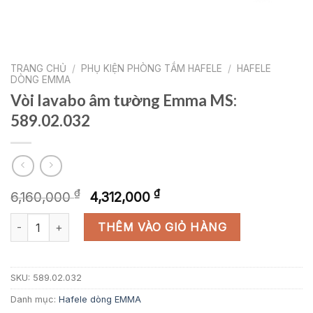
TRANG CHỦ
/
PHỤ KIỆN PHÒNG TẮM HAFELE
/
HAFELE
DÒNG EMMA
Vòi lavabo âm tường Emma MS:
589.02.032
Giá
Giá
₫
₫
6,160,000
4,312,000
gốc
hiện
Vòi lavabo âm tường Emma MS: 589.02.032 số lượng
là:
tại
THÊM VÀO GIỎ HÀNG
6,160,000 ₫.
là:
4,312,000 ₫.
SKU:
589.02.032
Danh mục:
Hafele dòng EMMA