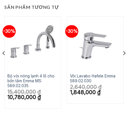
SẢN PHẨM TƯƠNG TỰ
-30%
-30%
Bộ vòi nóng lạnh 4 lỗ cho
Vòi Lavabo Hafele Emma
bồn tắm Emma MS:
589.02.030
589.02.035
2,640,000
₫
15,400,000
₫
Giá
Giá
1,848,000
₫
gốc
hiện
Giá
Giá
10,780,000
₫
là:
tại
gốc
hiện
2,640,000 ₫.
là:
là:
tại
1,848,000 ₫.
15,400,000 ₫.
là:
10,780,000 ₫.