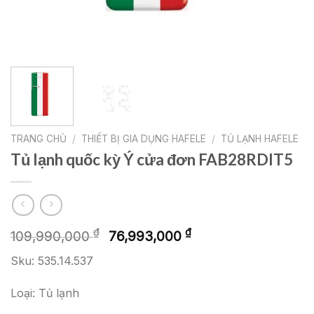
TRANG CHỦ
/
THIẾT BỊ GIA DỤNG HAFELE
/
TỦ LẠNH HAFELE
Tủ lạnh quốc kỳ Ý cửa đơn FAB28RDIT5
Giá
Giá
₫
₫
109,990,000
76,993,000
gốc
hiện
Sku: 535.14.537
là:
tại
109,990,000 ₫.
là:
Loại: Tủ lạnh
76,993,000 ₫.