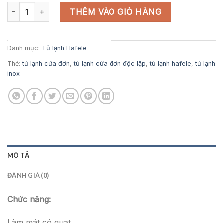
Tủ lạnh quốc kỳ Ý cửa đơn FAB28RDIT5 số lượng
THÊM VÀO GIỎ HÀNG
Danh mục:
Tủ lạnh Hafele
Thẻ:
tủ lạnh cửa đơn
,
tủ lạnh cửa đơn độc lập
,
tủ lạnh hafele
,
tủ lạnh
inox
MÔ TẢ
ĐÁNH GIÁ (0)
Chức năng:
Làm mát có quạt