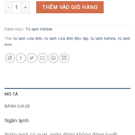
Tủ lạnh inox SIDE-BY-SIDE SBS662X số lượng
THÊM VÀO GIỎ HÀNG
Danh mục:
Tủ lạnh Hafele
Thẻ:
tủ lạnh cửa đơn
,
tủ lạnh cửa đơn độc lập
,
tủ lạnh hafele
,
tủ lạnh
inox
MÔ TẢ
ĐÁNH GIÁ (0)
Ngăn lạnh
:
Ngăn lạnh có quạt, ngăn đông không đóng tuyết