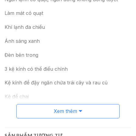
Làm mát có quạt
Khí lạnh đa chiều
Ánh sáng xanh
Đèn bên trong
3 kệ kính có thể điều chỉnh
Kệ kính để đậy ngăn chứa trái cây và rau củ
Kệ để chai
2 ngăn kéo đựng rau quả
Xem thêm
Ngăn lạnh ở cửa:
SẢN PHẨM TƯƠNG TỰ