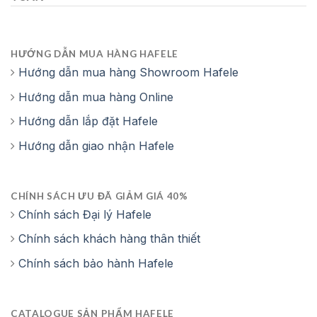
Lớp khí hậu: SN, N, ST, T
Công suất làm đông: 11 Kg/ 24h
HƯỚNG DẪN MUA HÀNG HAFELE
Hướng dẫn mua hàng Showroom Hafele
Điện áp: 220-240 V
Hướng dẫn mua hàng Online
Dòng điện: 1,5 Ampe
Hướng dẫn lắp đặt Hafele
Tần số: 50 Hz
Hướng dẫn giao nhận Hafele
Phụ kiện: Khay đựng trứng
CHÍNH SÁCH ƯU ĐÃ GIẢM GIÁ 40%
Kích thước: 1770C x 906R x 690S mm
Chính sách Đại lý Hafele
Chính sách khách hàng thân thiết
Kích thước chiều rộng khi mở cửa:1656mm
Chính sách bảo hành Hafele
Kích thước chiều sâu có tay nắm: 742mm
CATALOGUE SẢN PHẨM HAFELE