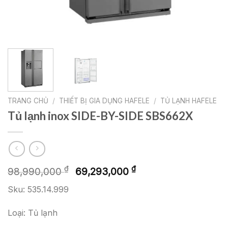
TRANG CHỦ
/
THIẾT BỊ GIA DỤNG HAFELE
/
TỦ LẠNH HAFELE
Tủ lạnh inox SIDE-BY-SIDE SBS662X
Giá
Giá
₫
₫
98,990,000
69,293,000
gốc
hiện
Sku: 535.14.999
là:
tại
98,990,000 ₫.
là:
Loại: Tủ lạnh
69,293,000 ₫.