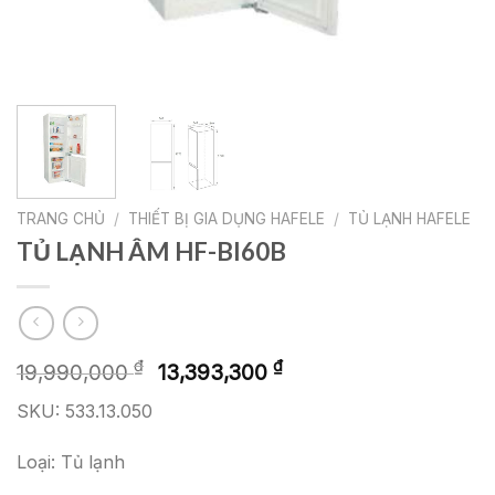
TRANG CHỦ
/
THIẾT BỊ GIA DỤNG HAFELE
/
TỦ LẠNH HAFELE
TỦ LẠNH ÂM HF-BI60B
Giá
Giá
₫
₫
19,990,000
13,393,300
gốc
hiện
SKU: 533.13.050
là:
tại
19,990,000 ₫.
là:
Loại: Tủ lạnh
13,393,300 ₫.