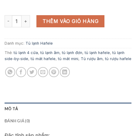
TỦ LẠNH ÂM HF-BI60B số lượng
THÊM VÀO GIỎ HÀNG
Danh mục:
Tủ lạnh Hafele
Thẻ:
tủ lạnh 4 cửa
,
tủ lạnh âm
,
tủ lạnh đơn
,
tủ lạnh hafele
,
tủ lạnh
side-by-side
,
tủ mát hafele
,
tủ mát mini
,
Tủ rượu âm
,
tủ rượu hafele
MÔ TẢ
ĐÁNH GIÁ (0)
Đặc tính sản phẩm: