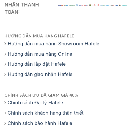
NHẬN THANH
+ Dung tích ngăn đá: 68 lít
TOÁN:
+ Tiêu thụ điện hằng năm: 191 kWh/ năm
+ Kích thước: 540R x 1770C x 545S mm
HƯỚNG DẪN MUA HÀNG HAFELE
Hướng dẫn mua hàng Showroom Hafele
Hướng dẫn mua hàng Online
Hướng dẫn lắp đặt Hafele
Hướng dẫn giao nhận Hafele
CHÍNH SÁCH ƯU ĐÃ GIẢM GIÁ 40%
Chính sách Đại lý Hafele
Chính sách khách hàng thân thiết
Chính sách bảo hành Hafele