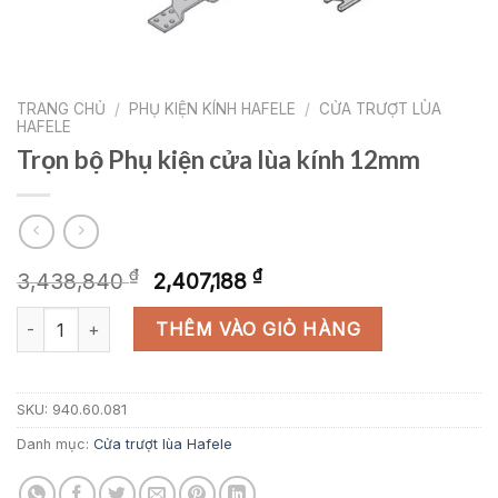
TRANG CHỦ
/
PHỤ KIỆN KÍNH HAFELE
/
CỬA TRƯỢT LÙA
HAFELE
Trọn bộ Phụ kiện cửa lùa kính 12mm
Giá
Giá
₫
₫
3,438,840
2,407,188
gốc
hiện
Trọn bộ Phụ kiện cửa lùa kính 12mm số lượng
là:
tại
THÊM VÀO GIỎ HÀNG
3,438,840 ₫.
là:
2,407,188 ₫.
SKU:
940.60.081
Danh mục:
Cửa trượt lùa Hafele