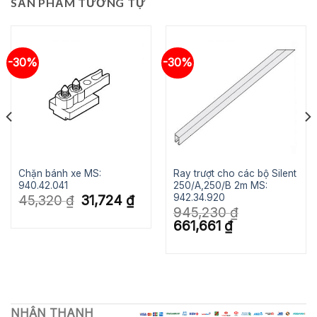
SẢN PHẨM TƯƠNG TỰ
-30%
-30%
Chặn bánh xe MS:
Ray trượt cho các bộ Silent
940.42.041
250/A,250/B 2m MS:
942.34.920
Giá
Giá
45,320
₫
31,724
₫
gốc
hiện
945,230
₫
là:
tại
Giá
Giá
661,661
₫
45,320 ₫.
là:
gốc
hiện
31,724 ₫.
là:
tại
945,230 ₫.
là:
661,661 ₫.
NHẬN THANH