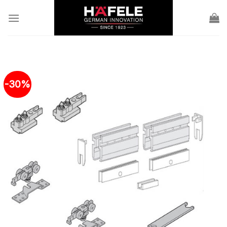
Skip
to
content
-30%