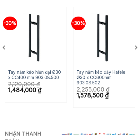
-30%
-30%
Tay nắm kéo hiện đại Ø30
Tay nắm kéo đẩy Hafele
x CC400 mm 903.08.500
Ø30 x CC600mm
903.08.502
2,120,000
₫
2,255,000
₫
Giá
Giá
1,484,000
₫
gốc
hiện
Giá
Giá
1,578,500
₫
là:
tại
gốc
hiện
2,120,000 ₫.
là:
là:
tại
1,484,000 ₫.
2,255,000 ₫.
là:
1,578,500 ₫.
NHẬN THANH