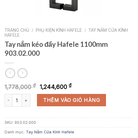
TRANG CHỦ
/
PHỤ KIỆN KÍNH HAFELE
/
TAY NẮM CỬA KÍNH
HAFELE
Tay nắm kéo đẩy Hafele 1100mm
903.02.000
Giá
Giá
₫
₫
1,778,000
1,244,600
gốc
hiện
Tay nắm kéo đẩy Hafele 1100mm 903.02.000 số lượng
là:
tại
THÊM VÀO GIỎ HÀNG
1,778,000 ₫.
là:
1,244,600 ₫.
SKU:
903.02.000
Danh mục:
Tay Nắm Cửa Kính Hafele