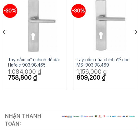
-30%
-30%
Tay nắm cửa chính đế dài
Tay nắm cửa chính đế dài
Hafele 903.98.465
MS: 903.98.469
1,084,000
₫
1,156,000
₫
Giá
Giá
Giá
Giá
758,800
₫
809,200
₫
gốc
hiện
gốc
hiện
là:
tại
là:
tại
1,084,000 ₫.
là:
1,156,000 ₫.
là:
758,800 ₫.
809,200 ₫.
NHẬN THANH
TOÁN: