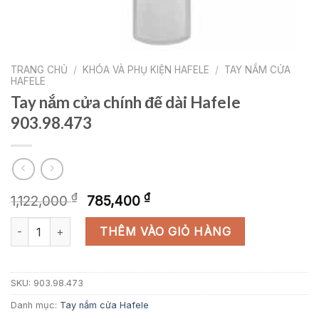
TRANG CHỦ
/
KHÓA VÀ PHỤ KIỆN HAFELE
/
TAY NẮM CỬA
HAFELE
Tay nắm cửa chính đế dài Hafele
903.98.473
Giá
Giá
₫
₫
1,122,000
785,400
gốc
hiện
Tay nắm cửa chính đế dài Hafele 903.98.473 số lượng
là:
tại
THÊM VÀO GIỎ HÀNG
1,122,000 ₫.
là:
785,400 ₫.
SKU:
903.98.473
Danh mục:
Tay nắm cửa Hafele