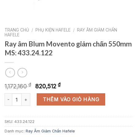
TRANG CHỦ
/
PHỤ KIỆN HAFELE
/
RAY ÂM GIẢM CHẤN
HAFELE
Ray âm Blum Movento giảm chấn 550mm
MS: 433.24.122
Giá
Giá
₫
₫
1,172,160
820,512
gốc
hiện
Ray âm Blum Movento giảm chấn 550mm MS: 433.24.122 số lượ
là:
tại
THÊM VÀO GIỎ HÀNG
1,172,160 ₫.
là:
820,512 ₫.
SKU:
433.24.122
Danh mục:
Ray Âm Giảm Chấn Hafele