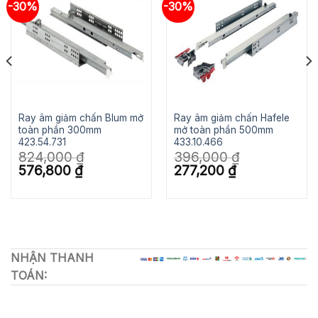
-30%
-30%
Ray âm giảm chấn Blum mở
Ray âm giảm chấn Hafele
toàn phần 300mm
mở toàn phần 500mm
423.54.731
433.10.466
824,000
₫
396,000
₫
Giá
Giá
Giá
Giá
576,800
₫
277,200
₫
gốc
hiện
gốc
hiện
là:
tại
là:
tại
824,000 ₫.
là:
396,000 ₫.
là:
576,800 ₫.
277,200 ₫.
NHẬN THANH
TOÁN: