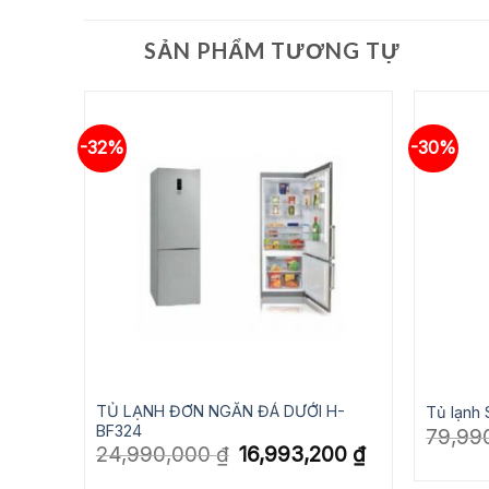
SẢN PHẨM TƯƠNG TỰ
-32%
-30%
TỦ LẠNH ĐƠN NGĂN ĐÁ DƯỚI H-
Tủ lạnh 
BF324
Giá
00
₫
79,99
hiện
Giá
Giá
24,990,000
₫
16,993,200
₫
tại
gốc
hiện
₫.
là:
là:
tại