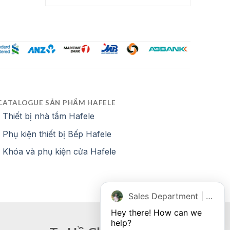
6,293,000 ₫.
154,880,000 ₫.
là:
108,416,000 ₫.
CATALOGUE SẢN PHẨM HAFELE
Thiết bị nhà tắm Hafele
Phụ kiện thiết bị Bếp Hafele
Khóa và phụ kiện cửa Hafele
Sales Department | Chat online
Hey there! How can we 
help?