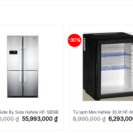
-30%
Side By Side Hafele HF-SBSIB
Tủ lạnh Mini Hafele 30 lít HF
Giá
Giá
Giá
0,000
₫
55,993,000
₫
8,990,000
₫
6,293,0
gốc
hiện
gốc
là:
tại
là:
79,990,000 ₫.
là:
8,990,000 ₫