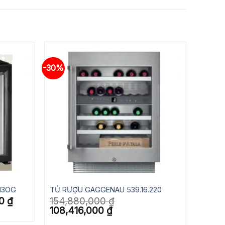
-30%
-M3OG
TỦ RƯỢU GAGGENAU 539.16.220
Giá
00
₫
154,880,000
₫
hiện
Giá
Giá
108,416,000
₫
tại
gốc
hiện
.
là:
là:
tại