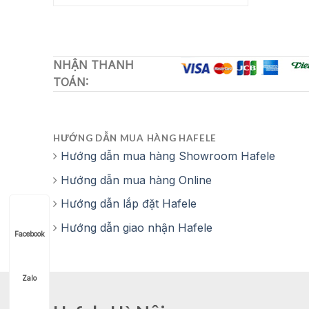
16,093,000 ₫.
24,990,000 ₫.
là:
16,993,200 ₫.
NHẬN THANH
TOÁN:
HƯỚNG DẪN MUA HÀNG HAFELE
Hướng dẫn mua hàng Showroom Hafele
Hướng dẫn mua hàng Online
Hướng dẫn lắp đặt Hafele
Hướng dẫn giao nhận Hafele
Facebook
Zalo