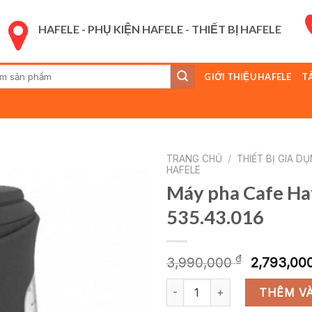
HAFELE - PHỤ KIỆN HAFELE - THIẾT BỊ HAFELE
GIỚI THIỆU HAFELE
T
:
TRANG CHỦ
/
THIẾT BỊ GIA D
HAFELE
Máy pha Cafe Ha
535.43.016
Giá
₫
3,990,000
2,793,00
gốc
Máy pha Cafe Hafele Espresso
là:
THÊM VÀ
3,990,0