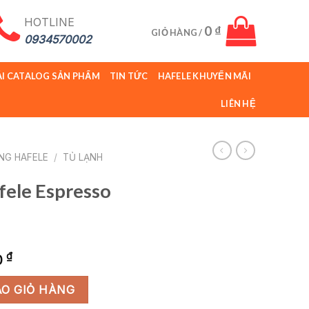
HOTLINE
0
₫
GIỎ HÀNG /
0934570002
ẢI CATALOG SẢN PHẨM
TIN TỨC
HAFELE KHUYẾN MÃI
LIÊN HỆ
ỤNG HAFELE
/
TỦ LẠNH
fele Espresso
Giá
₫
0
hiện
 535.43.016 số lượng
tại
O GIỎ HÀNG
00 ₫.
là: