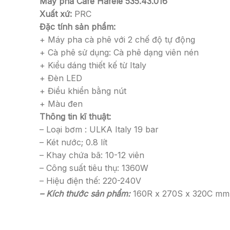
Máy pha Cafe Hafele 535.43.016
Xuất xứ:
PRC
Đặc tính sản phẩm:
+ Máy pha cà phê với 2 chế độ tự động
+ Cà phê sử dụng: Cà phê dạng viên nén
+ Kiểu dáng thiết kế từ Italy
+ Đèn LED
+ Điều khiển bằng nút
+ Màu đen
Thông tin kĩ thuật:
– Loại bơm : ULKA Italy 19 bar
– Két nước; 0.8 lít
– Khay chứa bã: 10-12 viên
– Công suất tiêu thụ: 1360W
– Hiệu điện thế: 220-240V
– Kích thước sản phẩm:
160R x 270S x 320C mm