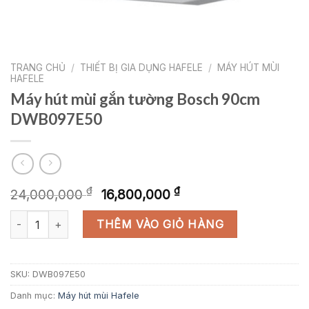
TRANG CHỦ
/
THIẾT BỊ GIA DỤNG HAFELE
/
MÁY HÚT MÙI
HAFELE
Máy hút mùi gắn tường Bosch 90cm
DWB097E50
Giá
Giá
₫
₫
24,000,000
16,800,000
gốc
hiện
Máy hút mùi gắn tường Bosch 90cm DWB097E50 số lượng
là:
tại
THÊM VÀO GIỎ HÀNG
24,000,000 ₫.
là:
16,800,000 ₫.
SKU:
DWB097E50
Danh mục:
Máy hút mùi Hafele