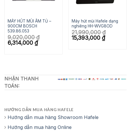
MÁY HÚT MÙI ÂM TỦ –
Máy hút mùi Hafele dạng
900CM BOSCH
nghiêng HH-WVG8OD
539.86.053
21,990,000
₫
9,020,000
₫
Giá
Giá
15,393,000
₫
gốc
hiện
Giá
Giá
6,314,000
₫
là:
tại
gốc
hiện
21,990,000 ₫.
là:
là:
tại
.
15,393,000 ₫.
9,020,000 ₫.
là:
6,314,000 ₫.
NHẬN THANH
TOÁN:
HƯỚNG DẪN MUA HÀNG HAFELE
Hướng dẫn mua hàng Showroom Hafele
Hướng dẫn mua hàng Online