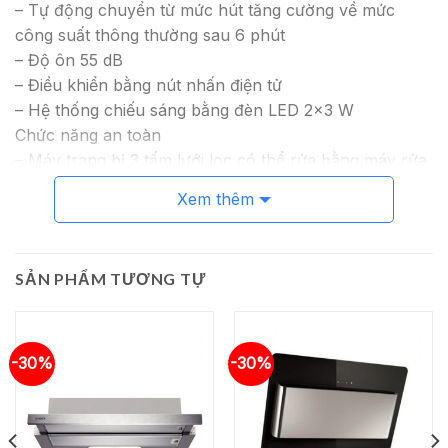
– Tự động chuyển từ mức hút tăng cường về mức
công suất thông thường sau 6 phút
– Độ ôn 55 dB
– Điều khiển bằng nút nhấn điện tử
– Hệ thống chiếu sáng bằng đèn LED 2×3 W
Chức năng an toàn
– Máy trang bị 3 tấm lưới lọc có thể rửa bằng máy rửa
chén
Xem thêm
Thông tin kỹ thuật
– Tổng công suất: 139 W
– Hiệu điện thế: 220 – 240V, Tần số: 50/60 Hz, 10 A
SẢN PHẨM TƯƠNG TỰ
– Chiều dài dây cáp: 130cm, không kèm đầu cắm
– Kích thước sản phẩm: 900R x 500S x 642 – 1064C
mm
-30%
-30%