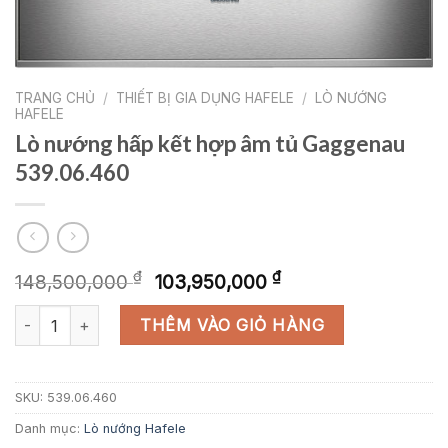
TRANG CHỦ
/
THIẾT BỊ GIA DỤNG HAFELE
/
LÒ NƯỚNG
HAFELE
Lò nướng hấp kết hợp âm tủ Gaggenau
539.06.460
Giá
Giá
₫
₫
148,500,000
103,950,000
gốc
hiện
Lò nướng hấp kết hợp âm tủ Gaggenau 539.06.460 số lượng
là:
tại
THÊM VÀO GIỎ HÀNG
148,500,000 ₫.
là:
103,950,000 ₫
SKU:
539.06.460
Danh mục:
Lò nướng Hafele