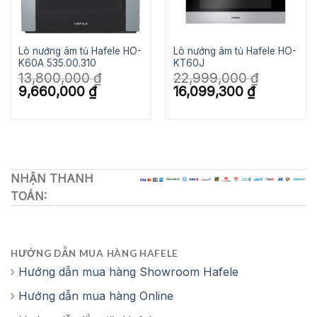
Lò nướng âm tủ Hafele HO-
Lò nướng âm tủ Hafele HO-
K60A 535.00.310
KT60J
13,800,000
₫
22,999,000
₫
Giá
Giá
Giá
Giá
9,660,000
₫
16,099,300
₫
gốc
hiện
gốc
hiện
là:
tại
là:
tại
13,800,000 ₫.
là:
22,999,000 ₫.
là:
9,660,000 ₫.
16,099,300 ₫
NHẬN THANH
TOÁN:
HƯỚNG DẪN MUA HÀNG HAFELE
Hướng dẫn mua hàng Showroom Hafele
Hướng dẫn mua hàng Online