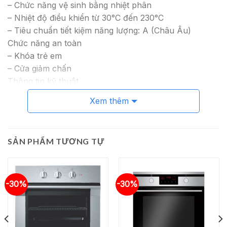
– Chức năng vệ sinh bằng nhiệt phân
– Nhiệt độ điều khiển từ 30°C đến 230°C
– Tiêu chuẩn tiết kiệm năng lượng: A (Châu Âu)
Chức năng an toàn
– Khóa trẻ em
– Cửa giảm chấn
Thông tin kỹ thuật
– Tổng công suất: 3.7 KW
Xem thêm
– Hiệu điện thế: 220-240V
– Tần số: 50/60 Hz, 8 A
– Chiều dài dây cáp: 1.5 m
SẢN PHẨM TƯƠNG TỰ
– Kích thước sản phẩm: 455C x 590R x 535S mm
– Kích thước hộc tủ: 450C x 560R x 550S mm
-30%
-30%