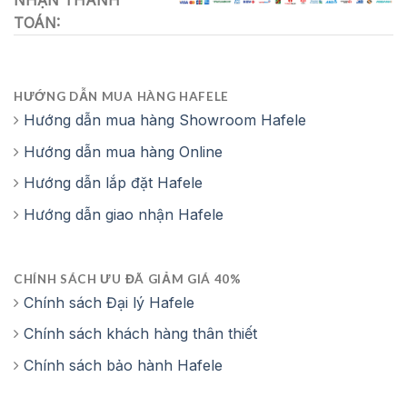
NHẬN THANH
Phụ kiện kèm theo:
TOÁN:
2 thẻ từ lớn (85 x 54 mm) & 2 thẻ từ nhỏ (45 x 18 mm)
2 chìa khóa cơ
HƯỚNG DẪN MUA HÀNG HAFELE
Hướng dẫn mua hàng Showroom Hafele
Hướng dẫn mua hàng Online
Hướng dẫn lắp đặt Hafele
Hướng dẫn giao nhận Hafele
CHÍNH SÁCH ƯU ĐÃ GIẢM GIÁ 40%
Chính sách Đại lý Hafele
Chính sách khách hàng thân thiết
Chính sách bảo hành Hafele