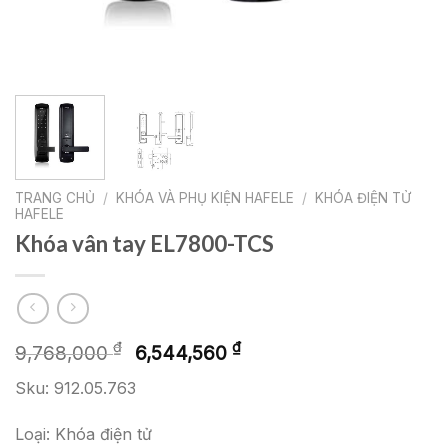
TRANG CHỦ
/
KHÓA VÀ PHỤ KIỆN HAFELE
/
KHÓA ĐIỆN TỬ
HAFELE
Khóa vân tay EL7800-TCS
Giá
Giá
₫
₫
9,768,000
6,544,560
gốc
hiện
Sku: 912.05.763
là:
tại
9,768,000 ₫.
là:
Loại: Khóa điện tử
6,544,560 ₫.