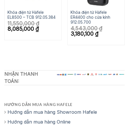
+ Được trang bị chìa khóa cơ cho các trường hợp
khẩn cấp.
Khóa điện tử Häfele
Khóa điện tử Häfele
EL8500 – TCB 912.05.384
ER4400 cho cửa kính
+ Có thể sử dụng nguồn điện sạc dự phòng 9V trong
912.05.700
11,550,000
₫
trường hợp khẩn cấp.
4,543,000
₫
Giá
Giá
8,085,000
₫
gốc
hiện
Giá
Giá
3,180,100
₫
là:
tại
gốc
hiện
11,550,000 ₫.
là:
là:
tại
8,085,000 ₫.
4,543,000 ₫.
là:
3,180,100 ₫.
NHẬN THANH
TOÁN:
HƯỚNG DẪN MUA HÀNG HAFELE
Hướng dẫn mua hàng Showroom Hafele
Hướng dẫn mua hàng Online