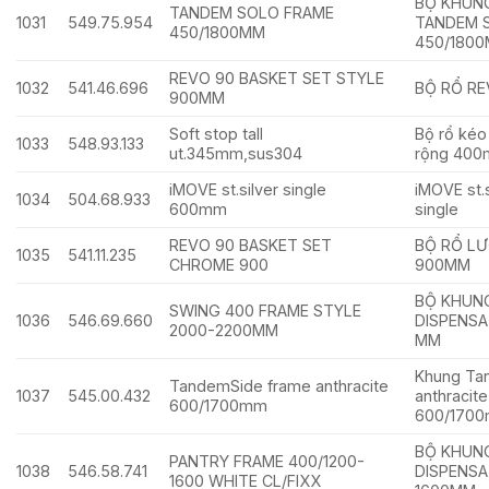
BỘ KHUN
TANDEM SOLO FRAME
1031
549.75.954
TANDEM 
450/1800MM
450/180
REVO 90 BASKET SET STYLE
1032
541.46.696
BỘ RỔ RE
900MM
Soft stop tall
Bộ rổ kéo
1033
548.93.133
ut.345mm,sus304
rộng 40
iMOVE st.silver single
iMOVE st.s
1034
504.68.933
600mm
singl
REVO 90 BASKET SET
BỘ RỔ LƯ
1035
541.11.235
CHROME 900
900MM
BỘ KHUN
SWING 400 FRAME STYLE
1036
546.69.660
DISPENSA
2000-2200MM
MM
Khung Ta
TandemSide frame anthracite
1037
545.00.432
anthracit
600/1700mm
600/170
BỘ KHUN
PANTRY FRAME 400/1200-
1038
546.58.741
DISPENSA
1600 WHITE CL/FIXX