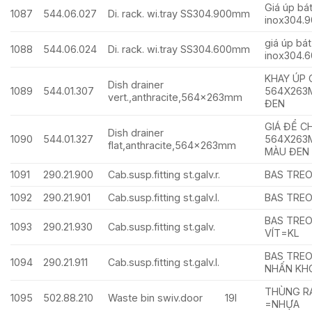
Giá úp bát
1087
544.06.027
Di. rack. wi.tray SS304.900mm
inox304.
giá úp bát
1088
544.06.024
Di. rack. wi.tray SS304.600mm
inox304.
KHAY ÚP 
Dish drainer
1089
544.01.307
564X263
vert.,anthracite,564x263mm
ĐEN
GIÁ ĐỂ C
Dish drainer
1090
544.01.327
564X263M
flat,anthracite,564x263mm
MÀU ĐEN
1091
290.21.900
Cab.susp.fitting st.galv.r.
BAS TREO
1092
290.21.901
Cab.susp.fitting st.galv.l.
BAS TREO
BAS TREO
1093
290.21.930
Cab.susp.fitting st.galv.
VÍT=KL
BAS TREO
1094
290.21.911
Cab.susp.fitting st.galv.l.
NHẤN KH
THÙNG RÁ
1095
502.88.210
Waste bin swiv.door 19l
=NHỰA