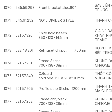
BAS LIÊN
1070
545.59.298
Front bracket aluc.90°
TRƯỚC
1071
545.61.252
NO.15 DIVIDER STYLE
THANH CH
GIÁ ĐỂ D
Knife hold.beech
1072
521.57.320
KHAY=NH
350x120x144mm
TRẮNG
BỘ PHỤ K
1073
522.48.201
Relingset chr.pol. 750mm
BẾP TRE
Frame St.chr.
KHUNG ĐỠ
1074
521.57.251
700x138x38mm
CHROME
C.Board
THỚT GỖ 
1075
521.57.340
hold.bee.350x120x230mm
VỚI KHU
THANH TR
1076
521.57.205
Profile strip St.chr. 1200mm
MẠ CHRO
Frame chr,/black
KHUNG ĐỠ
1077
521.57.252
700x138x38mm
CHROME
Frame St.chr.
KHUNG ĐỠ