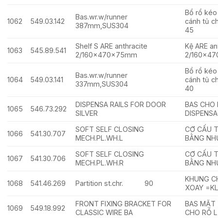
Bổ rổ kéo
Bas.wr.w/runner
1062
549.03.142
cánh tủ c
387mm,SUS304
45
Shelf S ARE anthracite
Kệ ARE an
1063
545.89.541
2/160x470x75mm
2/160x4
Bổ rổ kéo
Bas.wr.w/runner
1064
549.03.141
cánh tủ c
337mm,SUS304
40
DISPENSA RAILS FOR DOOR
BAS CHO
1065
546.73.292
SILVER
DISPENSA
SOFT SELF CLOSING
CƠ CẤU 
1066
541.30.707
MECH.PL.WH.L
BẰNG NHỰ
SOFT SELF CLOSING
CƠ CẤU 
1067
541.30.706
MECH.PL.WH.R
BẰNG NHỰ
KHUNG CH
1068
541.46.269
Partition st.chr. 90
XOAY =K
FRONT FIXING BRACKET FOR
BAS MẶT
1069
549.18.992
CLASSIC WIRE BA
CHO RỔ 