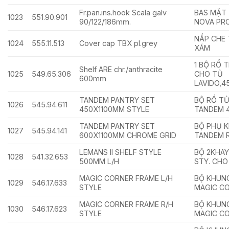
Fr.pan.ins.hook Scala galv
BAS MẶT
1023
551.90.901
90/122/186mm.
NOVA PR
NẮP CHE 
1024
555.11.513
Cover cap TBX pl.grey
XÁM
1 BỘ RỔ 
Shelf ARE chr./anthracite
1025
549.65.306
CHO TỦ
600mm
LAVIDO,
TANDEM PANTRY SET
BỘ RỔ T
1026
545.94.611
450X1100MM STYLE
TANDEM 
TANDEM PANTRY SET
BỘ PHỤ K
1027
545.94.141
600X1100MM CHROME GRID
TANDEM 
LEMANS II SHELF STYLE
BỘ 2KHAY
1028
541.32.653
500MM L/H
STY. CHO
MAGIC CORNER FRAME L/H
BỘ KHUN
1029
546.17.633
STYLE
MAGIC C
MAGIC CORNER FRAME R/H
BỘ KHUN
1030
546.17.623
STYLE
MAGIC C