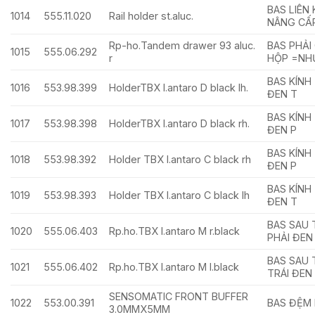
BAS LIÊN
1014
555.11.020
Rail holder st.aluc.
NÂNG CẤ
Rp-ho.Tandem drawer 93 aluc.
BAS PHẢI
1015
555.06.292
r
HỘP =NH
BAS KÍNH
1016
553.98.399
HolderTBX I.antaro D black lh.
ĐEN T
BAS KÍNH
1017
553.98.398
HolderTBX I.antaro D black rh.
ĐEN P
BAS KÍNH
1018
553.98.392
Holder TBX I.antaro C black rh
ĐEN P
BAS KÍNH
1019
553.98.393
Holder TBX I.antaro C black lh
ĐEN T
BAS SAU 
1020
555.06.403
Rp.ho.TBX I.antaro M r.black
PHẢI ĐEN
BAS SAU 
1021
555.06.402
Rp.ho.TBX I.antaro M l.black
TRÁI ĐEN
SENSOMATIC FRONT BUFFER
1022
553.00.391
BAS ĐỆM
3.0MMX5MM