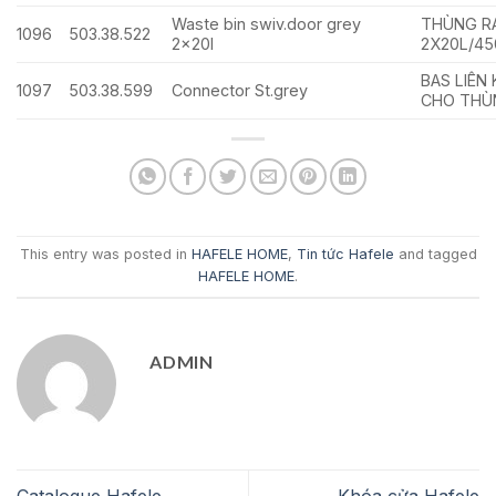
Waste bin swiv.door grey
THÙNG R
1096
503.38.522
2x20l
2X20L/4
BAS LIÊN
1097
503.38.599
Connector St.grey
CHO THÙ
This entry was posted in
HAFELE HOME
,
Tin tức Hafele
and tagged
HAFELE HOME
.
ADMIN