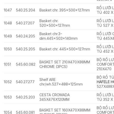
RỔ LƯỚI 
1047
540.25.204
Basket chr. 395x500x127mm
TỦ 402 X
Basket chr.
RỔ LƯỚI 
1048
540.27.207
520x500x127mm
TỦ 527 X
Basket chr.3-
RỔ LƯỚI
1049
540.24.205
dim.445x503x140mm
TỦ 445X4
RỔ LƯỚI 
1050
540.25.205
Basket chr. 445x500x127mm
TỦ 452 X
BỘ RỔ LƯ
BASKET SET 210X470X88MM
1051
545.60.082
COMFORT 
CHROME (3PCS)
210X470
BỘ RỔ T
Shelf ARE
1052
540.27.277
HAFELE 
chr/wh.527x488x125mm
527X488
CESTA CROMADA
RỔ LƯỚI 
1053
540.25.203
345X476X120MM
TỦ 352 X 
BỘ RỔ LƯ
BASKET SET 160X470X88MM
1054
545.60.081
COMFORT 