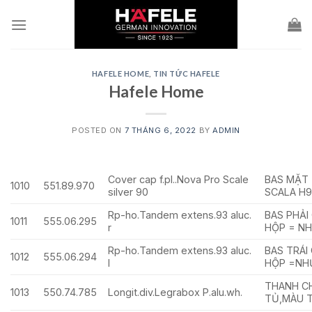
Skip
to
content
HAFELE HOME
,
TIN TỨC HAFELE
Hafele Home
POSTED ON
7 THÁNG 6, 2022
BY
ADMIN
Cover cap f.pl..Nova Pro Scale
BAS MẶT
1010
551.89.970
silver 90
SCALA H9
Rp-ho.Tandem extens.93 aluc.
BAS PHẢI
1011
555.06.295
r
HỘP = N
Rp-ho.Tandem extens.93 aluc.
BAS TRÁI
1012
555.06.294
l
HỘP =NH
THANH C
1013
550.74.785
Longit.div.Legrabox P.alu.wh.
TỦ,MÀU 