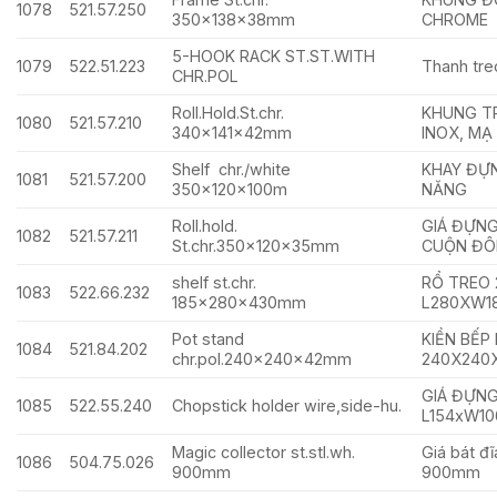
1078
521.57.250
350x138x38mm
CHROME
5-HOOK RACK ST.ST.WITH
1079
522.51.223
Thanh tr
CHR.POL
Roll.Hold.St.chr.
KHUNG T
1080
521.57.210
340x141x42mm
INOX, MẠ
Shelf chr./white
KHAY ĐỰ
1081
521.57.200
350x120x100m
NĂNG
Roll.hold.
GIÁ ĐỰNG
1082
521.57.211
St.chr.350x120x35mm
CUỘN ĐÔ
shelf st.chr.
RỔ TREO
1083
522.66.232
185x280x430mm
L280XW1
Pot stand
KIỀN BẾP
1084
521.84.202
chr.pol.240x240x42mm
240X240
GIÁ ĐỰN
1085
522.55.240
Chopstick holder wire,side-hu.
L154xW10
Magic collector st.stl.wh.
Giá bát đ
1086
504.75.026
900mm
900mm