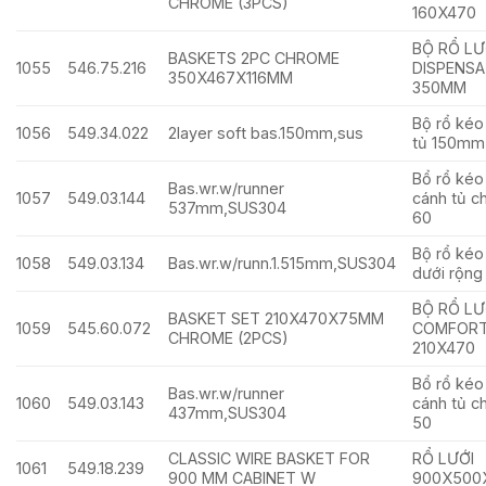
CHROME (3PCS)
160X470
BỘ RỔ LƯ
BASKETS 2PC CHROME
1055
546.75.216
DISPENSA 
350X467X116MM
350MM
Bộ rổ kéo
1056
549.34.022
2layer soft bas.150mm,sus
tủ 150mm
Bổ rổ kéo
Bas.wr.w/runner
1057
549.03.144
cánh tủ c
537mm,SUS304
60
Bộ rổ kéo
1058
549.03.134
Bas.wr.w/runn.1.515mm,SUS304
dưới rộn
BỘ RỔ LƯ
BASKET SET 210X470X75MM
1059
545.60.072
COMFORT 
CHROME (2PCS)
210X470
Bổ rổ kéo
Bas.wr.w/runner
1060
549.03.143
cánh tủ c
437mm,SUS304
50
CLASSIC WIRE BASKET FOR
RỔ LƯỚI
1061
549.18.239
900 MM CABINET W
900X500