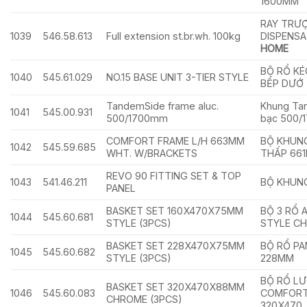
1600MM
RAY TRƯ
1039
546.58.613
Full extension st.br.wh. 100kg
DISPENS
HOME
BỘ RỔ K
1040
545.61.029
NO.15 BASE UNIT 3-TIER STYLE
BẾP DƯỚ
TandemSide frame aluc.
Khung Ta
1041
545.00.931
500/1700mm
bạc 500
COMFORT FRAME L/H 663MM
BỘ KHUN
1042
545.59.685
WHT. W/BRACKETS
THẤP 661
REVO 90 FITTING SET & TOP
1043
541.46.211
BỘ KHUN
PANEL
BASKET SET 160X470X75MM
BỘ 3 RỔ 
1044
545.60.681
STYLE (3PCS)
STYLE C
BASKET SET 228X470X75MM
BỘ RỔ P
1045
545.60.682
STYLE (3PCS)
228MM
BỘ RỔ LƯ
BASKET SET 320X470X88MM
1046
545.60.083
COMFORT 
CHROME (3PCS)
320X470