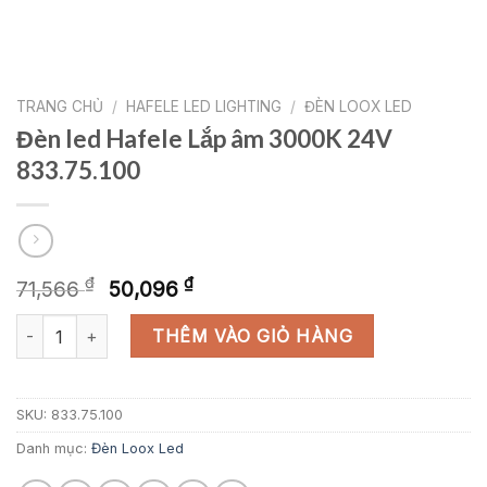
TRANG CHỦ
/
HAFELE LED LIGHTING
/
ĐÈN LOOX LED
Đèn led Hafele Lắp âm 3000K 24V
833.75.100
Giá
Giá
₫
₫
71,566
50,096
gốc
hiện
Đèn led Hafele Lắp âm 3000K 24V 833.75.100 số lượng
là:
tại
THÊM VÀO GIỎ HÀNG
71,566 ₫.
là:
50,096 ₫.
SKU:
833.75.100
Danh mục:
Đèn Loox Led