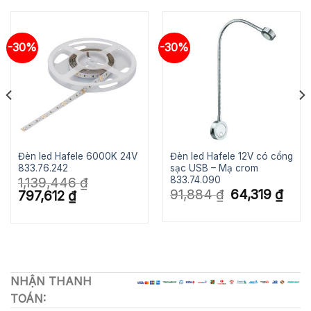
-30%
-30%
Đèn led Hafele 6000K 24V
Đèn led Hafele 12V có cổng
833.76.242
sạc USB – Mạ crom
833.74.090
1,139,446
₫
n
Giá
Giá
91,884
₫
64,319
₫
Giá
Giá
797,612
₫
gốc
hiện
gốc
hiện
là:
tại
là:
tại
592 ₫.
91,884 ₫.
là:
1,139,446 ₫.
là:
64,319
797,612 ₫.
NHẬN THANH
TOÁN: