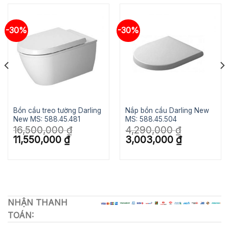
-30%
-30%
Bồn cầu treo tường Darling
Nắp bồn cầu Darling New
New MS: 588.45.481
MS: 588.45.504
16,500,000
₫
4,290,000
₫
Giá
Giá
Giá
Giá
11,550,000
₫
3,003,000
₫
gốc
hiện
gốc
hiện
là:
tại
là:
tại
16,500,000 ₫.
là:
4,290,000 ₫.
là:
11,550,000 ₫.
3,003,000 ₫.
NHẬN THANH
TOÁN: