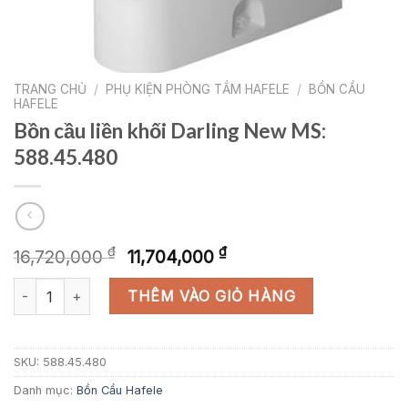
TRANG CHỦ
/
PHỤ KIỆN PHÒNG TẮM HAFELE
/
BỒN CẦU
HAFELE
Bồn cầu liền khối Darling New MS:
588.45.480
Giá
Giá
₫
₫
16,720,000
11,704,000
gốc
hiện
Bồn cầu liền khối Darling New MS: 588.45.480 số lượng
là:
tại
THÊM VÀO GIỎ HÀNG
16,720,000 ₫.
là:
11,704,000 ₫.
SKU:
588.45.480
Danh mục:
Bồn Cầu Hafele