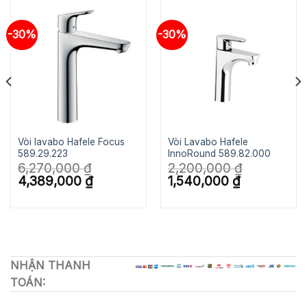
-30%
-30%
Vòi lavabo Hafele Focus
Vòi Lavabo Hafele
589.29.223
InnoRound 589.82.000
6,270,000
₫
2,200,000
₫
Giá
Giá
Giá
Giá
4,389,000
₫
1,540,000
₫
gốc
hiện
gốc
hiện
là:
tại
là:
tại
6,270,000 ₫.
là:
2,200,000 ₫.
là:
4,389,000 ₫.
1,540,000 ₫.
NHẬN THANH
TOÁN: