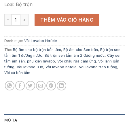
72,800,000 ₫.
là:
Loại: Bộ trộn
49,504,000 ₫.
Bộ trộn sen tắm âm 3 chức năng AXOR Citterio E số lượng
THÊM VÀO GIỎ HÀNG
Danh mục:
Vòi Lavabo Hafele
Thẻ:
Bộ âm cho bộ trộn bồn tắm
,
Bộ âm cho Sen trần
,
Bộ trộn sen
tắm âm 1 đường nước
,
Bộ trộn sen tắm âm 2 đường nước
,
Cây sen
tắm âm sàn
,
phụ kiện lavabo
,
Vòi chậu rửa cảm ứng
,
Vòi lạnh gắn
tường
,
Vòi lavabo 3 lỗ
,
Vòi lavabo hafele
,
Vòi lavabo treo tường
,
Vòi xả bồn tắm
MÔ TẢ