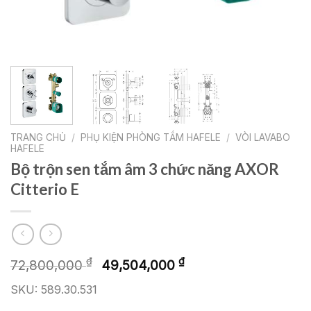
TRANG CHỦ
/
PHỤ KIỆN PHÒNG TẮM HAFELE
/
VÒI LAVABO
HAFELE
Bộ trộn sen tắm âm 3 chức năng AXOR
Citterio E
Giá
Giá
₫
₫
72,800,000
49,504,000
gốc
hiện
SKU: 589.30.531
là:
tại