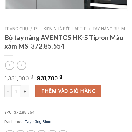
TRANG CHỦ
/
PHỤ KIỆN NHÀ BẾP HAFELE
/
TAY NÂNG BLUM
Bộ tay nâng AVENTOS HK-S Tip-on Màu
xám MS: 372.85.554
Giá
Giá
₫
₫
1,331,000
931,700
gốc
hiện
Bộ tay nâng AVENTOS HK-S Tip-on Màu xám MS: 372.85.554 số
là:
tại
THÊM VÀO GIỎ HÀNG
1,331,000 ₫.
là:
931,700 ₫.
SKU:
372.85.554
Danh mục:
Tay nâng Blum