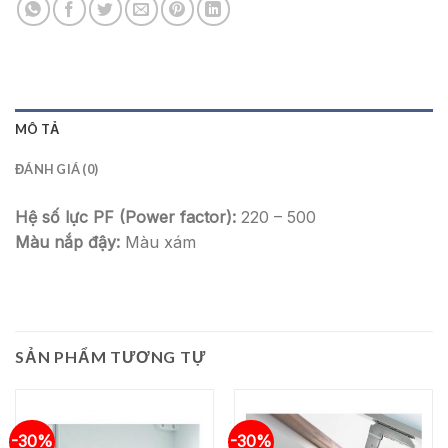
MÔ TẢ
ĐÁNH GIÁ (0)
Hệ số lực PF (Power factor):
220 – 500
Màu nắp đậy:
Màu xám
SẢN PHẨM TƯƠNG TỰ
-30%
-30%