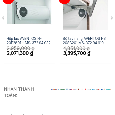
Hộp lực AVENTOS HF
Bộ tay nâng AVENTOS HS
20F2801 – MS: 372.94.032
20SB201 MS: 372.94.610
2,959,000
₫
4,851,000
₫
Giá
Giá
Giá
Giá
2,071,300
₫
3,395,700
₫
gốc
hiện
gốc
hiện
là:
tại
là:
tại
2,959,000 ₫.
là:
4,851,000 ₫.
là:
2,071,300 ₫.
3,395,700 ₫.
NHẬN THANH
TOÁN: