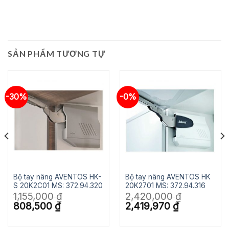
SẢN PHẨM TƯƠNG TỰ
-30%
-0%
Bộ tay nâng AVENTOS HK-
Bộ tay nâng AVENTOS HK
S 20K2C01 MS: 372.94.320
20K2701 MS: 372.94.316
1,155,000
₫
2,420,000
₫
Giá
Giá
Giá
Giá
808,500
₫
2,419,970
₫
gốc
hiện
gốc
hiện
là:
tại
là:
tại
1,155,000 ₫.
là:
2,420,000 ₫.
là: