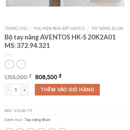
TRANG CHỦ
/
PHỤ KIỆN NHÀ BẾP HAFELE
/
TAY NÂNG BLUM
Bộ tay nâng AVENTOS HK-S 20K2A01
MS: 372.94.321
Giá
Giá
₫
₫
1,155,000
808,500
gốc
hiện
Bộ tay nâng AVENTOS HK-S 20K2A01 MS: 372.94.321 số lượng
là:
tại
THÊM VÀO GIỎ HÀNG
1,155,000 ₫.
là:
808,500 ₫.
SKU:
372.85.711
Danh mục:
Tay nâng Blum