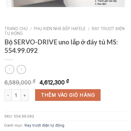
TRANG CHỦ
/
PHỤ KIỆN NHÀ BẾP HAFELE
/
RAY TRƯỢT ĐIỆN
TỰ ĐỘNG
Bộ SERVO-DRIVE uno lắp ở đáy tủ MS:
554.99.092
Giá
Giá
₫
₫
6,589,000
4,612,300
gốc
hiện
Bộ SERVO-DRIVE uno lắp ở đáy tủ MS: 554.99.092 số lượng
là:
tại
THÊM VÀO GIỎ HÀNG
6,589,000 ₫.
là:
4,612,300 ₫.
SKU:
554.99.092
Danh mục:
Ray trượt điện tự động