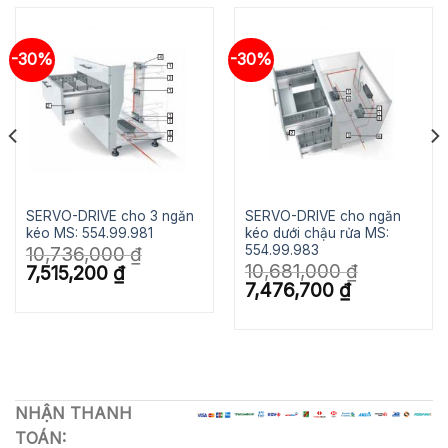
-30%
-30%
SERVO-DRIVE cho 3 ngăn
SERVO-DRIVE cho ngăn
kéo MS: 554.99.981
kéo dưới chậu rửa MS:
554.99.983
10,736,000
₫
10,681,000
₫
Giá
Giá
7,515,200
₫
gốc
hiện
Giá
Giá
7,476,700
₫
là:
tại
gốc
hiện
10,736,000 ₫.
là:
là:
tại
7,515,200 ₫.
10,681,000 ₫.
là:
7,476,700 ₫.
NHẬN THANH
TOÁN: