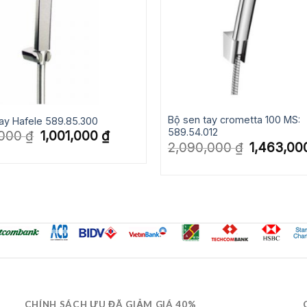
Bộ sen tay crometta 100 MS:
ay Hafele 589.85.300
589.54.012
Giá
Giá
,000
₫
1,001,000
₫
gốc
hiện
Giá
2,090,000
₫
1,463,0
là:
tại
gốc
1,430,000 ₫.
là:
là:
1,001,000 ₫.
2,090,000 ₫
CHÍNH SÁCH ƯU ĐÃ GIẢM GIÁ 40%