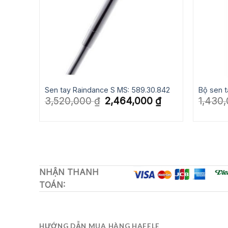
e
Sen tay Raindance S MS: 589.30.842
Bộ sen t
Giá
Giá
3,520,000
₫
2,464,000
₫
1,430
gốc
hiện
Giá
là:
tại
hiện
3,520,000 ₫.
là:
tại
2,464,000 ₫.
là:
3,157,000 ₫.
NHẬN THANH
TOÁN:
HƯỚNG DẪN MUA HÀNG HAFELE