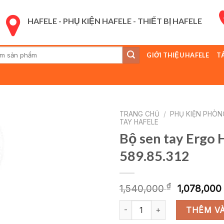
HAFELE - PHỤ KIỆN HAFELE - THIẾT BỊ HAFELE
GIỚI THIỆU HAFELE
T
:
TRANG CHỦ
/
PHỤ KIỆN PHÒN
TAY HAFELE
Bộ sen tay Ergo 
589.85.312
Giá
₫
1,540,000
1,078,000
gốc
Bộ sen tay Ergo Hafele 589.85.
là:
THÊM VÀ
1,540,00