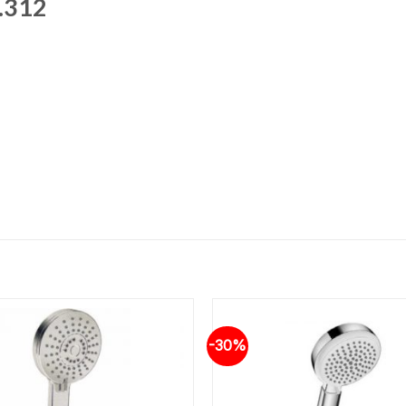
5.312
-30%