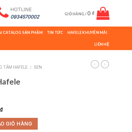
HOTLINE
0
₫
GIỎ HÀNG /
0934570002
ẢI CATALOG SẢN PHẨM
TIN TỨC
HAFELE KHUYẾN MÃI
LIÊN HỆ
G TẮM HAFELE
/
SEN
Hafele
Giá
₫
hiện
312 số lượng
tại
O GIỎ HÀNG
0 ₫.
là: