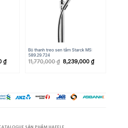
Bộ thanh treo sen tắm Starck MS:
589.29.724
Giá
Giá
Giá
00
₫
11,770,000
₫
8,239,000
₫
hiện
gốc
hiện
tại
là:
tại
.
là:
11,770,000 ₫.
là:
1,463,000 ₫.
8,239,000 ₫.
CATALOGUE SẢN PHẨM HAFELE