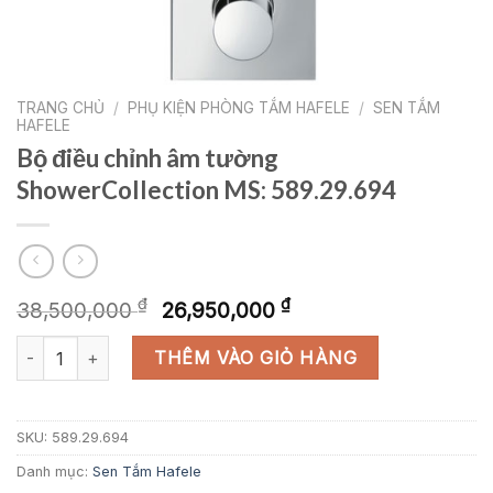
TRANG CHỦ
/
PHỤ KIỆN PHÒNG TẮM HAFELE
/
SEN TẮM
HAFELE
Bộ điều chỉnh âm tường
ShowerCollection MS: 589.29.694
Giá
Giá
₫
₫
38,500,000
26,950,000
gốc
hiện
Bộ điều chỉnh âm tường ShowerCollection MS: 589.29.694 số lư
là:
tại
THÊM VÀO GIỎ HÀNG
38,500,000 ₫.
là:
26,950,000 ₫.
SKU:
589.29.694
Danh mục:
Sen Tắm Hafele