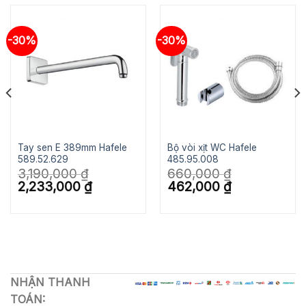
-30%
-30%
Tay sen E 389mm Hafele
Bộ vòi xịt WC Hafele
589.52.629
485.95.008
3,190,000
₫
660,000
₫
Giá
Giá
Giá
Giá
2,233,000
₫
462,000
₫
gốc
hiện
gốc
hiện
là:
tại
là:
tại
3,190,000 ₫.
là:
660,000 ₫.
là:
2,233,000 ₫.
462,000 ₫.
NHẬN THANH
TOÁN: