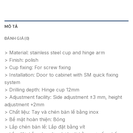
MÔ TẢ
ĐÁNH GIÁ (0)
>
Material: stainless steel cup and hinge arm
>
Finish: polish
>
Cup fixing: For screw fixing
>
Installation: Door to cabinet with SM quick fixing
system
>
Drilling depth: Hinge cup 12mm
>
Adjustment facility: Side adjustment
±
3 mm, height
adjustment +2mm
>
Chất liệu: Tay và chén bản lề bằng inox
>
Bề mặt hoàn thiện: Bóng
>
Lắp chén bản lề: Lắp đặt bằng vít