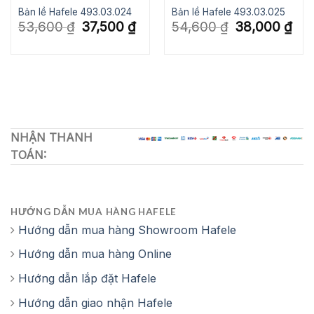
000 ₫.
Bản lề Hafele 493.03.024
Bản lề Hafele 493.03.025
Giá
Giá
Giá
Giá
53,600
₫
37,500
₫
54,600
₫
38,000
₫
gốc
hiện
gốc
hiện
là:
tại
là:
tại
53,600 ₫.
là:
54,600 ₫.
là:
37,500 ₫.
38,0
NHẬN THANH
TOÁN:
HƯỚNG DẪN MUA HÀNG HAFELE
Hướng dẫn mua hàng Showroom Hafele
Hướng dẫn mua hàng Online
Hướng dẫn lắp đặt Hafele
Hướng dẫn giao nhận Hafele