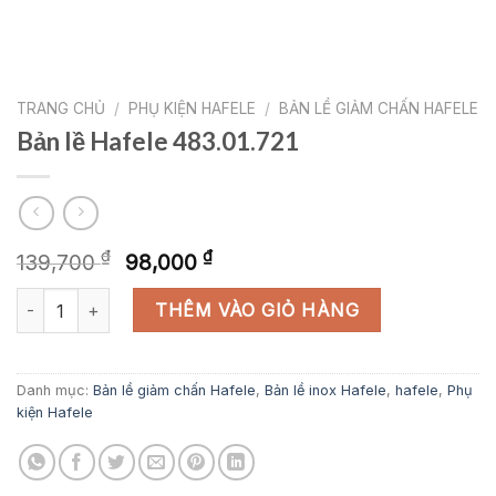
TRANG CHỦ
/
PHỤ KIỆN HAFELE
/
BẢN LỀ GIẢM CHẤN HAFELE
Bản lề Hafele 483.01.721
Giá
Giá
₫
₫
139,700
98,000
gốc
hiện
Bản lề Hafele 483.01.721 số lượng
là:
tại
THÊM VÀO GIỎ HÀNG
139,700 ₫.
là:
98,000 ₫.
Danh mục:
Bản lề giảm chấn Hafele
,
Bản lề inox Hafele
,
hafele
,
Phụ
kiện Hafele