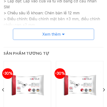
>
Lắp đặt: Lắp vào cửa và tủ với bằng cơ cấu nhấn
SM
>
Chiều sâu lỗ khoan: Chén bản lề 12 mm
>
Điều chỉnh: Điều chỉnh mặt bên
±
3 mm, điều chỉnh
chiều cao +2 mm
Xem thêm
SẢN PHẨM TƯƠNG TỰ
-30%
-30%
n