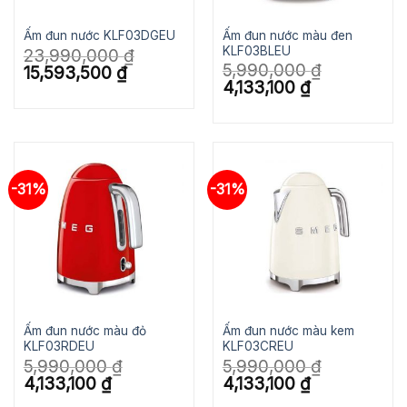
Ấm đun nước màu đen
Ấm đun nước KLF03DGEU
KLF03BLEU
23,990,000
₫
5,990,000
₫
Giá
Giá
15,593,500
₫
gốc
hiện
Giá
Giá
4,133,100
₫
là:
tại
gốc
hiện
23,990,000 ₫.
là:
là:
tại
15,593,500 ₫.
5,990,000 ₫.
là:
4,133,100 ₫.
-31%
-31%
Ấm đun nước màu đỏ
Ấm đun nước màu kem
KLF03RDEU
KLF03CREU
5,990,000
₫
5,990,000
₫
Giá
Giá
Giá
Giá
4,133,100
₫
4,133,100
₫
gốc
hiện
gốc
hiện
là:
tại
là:
tại