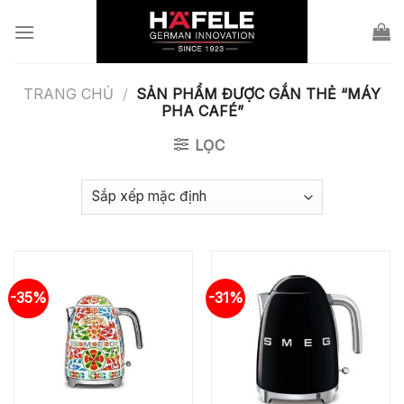
Skip
to
content
TRANG CHỦ
/
SẢN PHẨM ĐƯỢC GẮN THẺ “MÁY
PHA CAFÉ”
LỌC
-35%
-31%