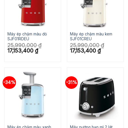
Máy ép chậm màu đỏ
Máy ép chậm màu kem
SJF01RDEU
SJF01CREU
25,990,000
₫
25,990,000
₫
Giá
Giá
Giá
Giá
17,153,400
₫
17,153,400
₫
gốc
hiện
gốc
hiện
là:
tại
là:
tại
25,990,000 ₫.
là:
25,990,000 ₫.
là:
17,153,400 ₫.
17,153,400 ₫.
-34%
-31%
Máy ép chậm màu xanh
Máy nướng bạn mì 2 lát