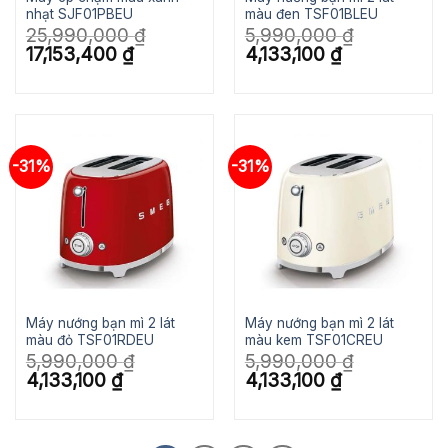
nhạt SJF01PBEU
màu đen TSF01BLEU
25,990,000
₫
5,990,000
₫
Giá
Giá
Giá
Giá
17,153,400
₫
4,133,100
₫
gốc
hiện
gốc
hiện
là:
tại
là:
tại
25,990,000 ₫.
là:
5,990,000 ₫.
là:
17,153,400 ₫.
4,133,100 ₫.
-31%
-31%
Máy nướng bạn mì 2 lát
Máy nướng bạn mì 2 lát
màu đỏ TSF01RDEU
màu kem TSF01CREU
5,990,000
₫
5,990,000
₫
Giá
Giá
Giá
Giá
4,133,100
₫
4,133,100
₫
gốc
hiện
gốc
hiện
là:
tại
là:
tại
5,990,000 ₫.
là:
5,990,000 ₫.
là:
4,133,100 ₫.
4,133,100 ₫.