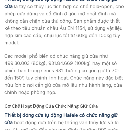
cửa
là tay co thủy lực tích hợp cơ chế hold-open, cho
phép cửa dừng và cố định ở góc mở nhất định mà
không cần chặn cửa thủ công. Sản phẩm được thiết
kế theo tiêu chuẩn châu Âu EN 1154, sử dụng vật liệu
hợp kim cao cấp, chịu lực tốt từ 60kg đến 100kg tùy
model.
Các model phổ biến có chức năng giữ cửa như
499.30.003 (80kg), 931.84.669 (100kg) hay một số
phiên bản trong series 931 thường có góc giữ từ 70°
đến 150°, tùy chỉnh linh hoạt. Chức năng này đặc biệt
hữu ích ở nơi cần giữ cửa mở lâu như hành lang, cửa
chính hoặc phòng họp.
Cơ Chế Hoạt Động Của Chức Năng Giữ Cửa
Thiết bị đóng cửa tự động Hafele có chức năng giữ
cửa
hoạt động dựa trên hệ thống van thủy lực và lò
xo. Khi mở cửa đến góc quy định (thường 90° hoặc