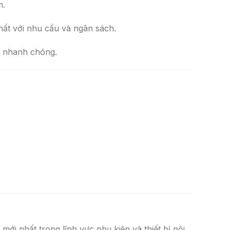
m.
hất với nhu cầu và ngân sách.
e nhanh chóng.
i nhất trong lĩnh vực phụ kiện và thiết bị nội