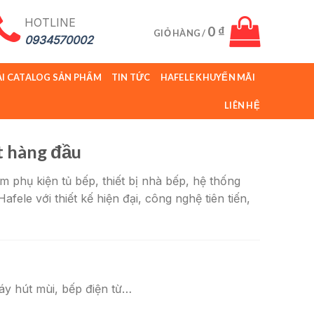
HOTLINE
0
₫
GIỎ HÀNG /
0934570002
ẢI CATALOG SẢN PHẨM
TIN TỨC
HAFELE KHUYẾN MÃI
LIÊN HỆ
t hàng đầu
phụ kiện tủ bếp, thiết bị nhà bếp, hệ thống
fele với thiết kế hiện đại, công nghệ tiên tiến,
máy hút mùi, bếp điện từ…