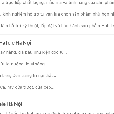
tra trực tiếp chất lượng, mẫu mã và tính năng của sản phẩ
àu kinh nghiệm hỗ trợ tư vấn lựa chọn sản phẩm phù hợp n
 tâm hỗ trợ kỹ thuật, lắp đặt và bảo hành sản phẩm Hafel
Hafele Hà Nội
 tay nâng, giá bát, phụ kiện góc tủ…
ùi, lò nướng, lò vi sóng…
biến, đèn trang trí nội thất…
cửa, ray cửa trượt, cửa xếp…
ele Hà Nội
 tư vấn tận tình mà còn được trải nghiệm các công nghệ mớ