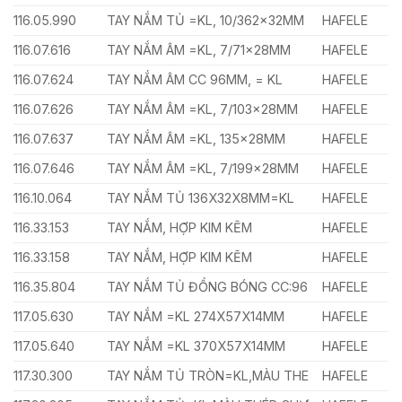
116.05.990
TAY NẮM TỦ =KL, 10/362x32MM
HAFELE
116.07.616
TAY NẮM ÂM =KL, 7/71x28MM
HAFELE
116.07.624
TAY NẮM ÂM CC 96MM, = KL
HAFELE
116.07.626
TAY NẮM ÂM =KL, 7/103x28MM
HAFELE
116.07.637
TAY NẮM ÂM =KL, 135x28MM
HAFELE
116.07.646
TAY NẮM ÂM =KL, 7/199x28MM
HAFELE
116.10.064
TAY NẮM TỦ 136X32X8MM=KL
HAFELE
116.33.153
TAY NẮM, HỢP KIM KẼM
HAFELE
116.33.158
TAY NẮM, HỢP KIM KẼM
HAFELE
116.35.804
TAY NẮM TỦ ĐỒNG BÓNG CC:96
HAFELE
117.05.630
TAY NẮM =KL 274X57X14MM
HAFELE
117.05.640
TAY NẮM =KL 370X57X14MM
HAFELE
117.30.300
TAY NẮM TỦ TRÒN=KL,MÀU THE
HAFELE