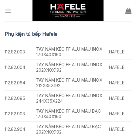
Skip
to
content
Phụ kiện tủ bếp Hafele
TAY NẮM KÉO FF ALU MÀU INOX
112.82.003
HAFELE
170X40X160
TAY NẮM KÉO FF ALU MÀU INOX
112.82.004
HAFELE
202X40X192
TAY NẮM KÉO FF ALU MÀU INOX
112.82.084
HAFELE
212X35X192
TAY NẮM KÉO FF ALU MÀU INOX
112.82.085
HAFELE
244X35X224
TAY NẮM KÉO FF ALU MÀU BẠC
112.82.903
HAFELE
170X40X160
TAY NẮM KÉO FF ALU MÀU BẠC
112.82.904
HAFELE
202X40X192