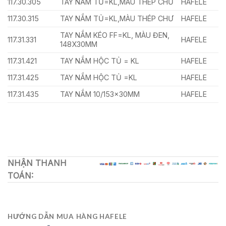
117.30.305
TAY NẮM TỦ=KL,MÀU THÉP CHƯ
HAFELE
117.30.315
TAY NẮM TỦ=KL,MÀU THÉP CHƯ
HAFELE
TAY NẮM KÉO FF=KL, MÀU ĐEN,
117.31.331
HAFELE
148X30MM
117.31.421
TAY NẮM HỘC TỦ = KL
HAFELE
117.31.425
TAY NẮM HỘC TỦ =KL
HAFELE
117.31.435
TAY NẮM 10/153x30MM
HAFELE
NHẬN THANH
TOÁN:
HƯỚNG DẪN MUA HÀNG HAFELE