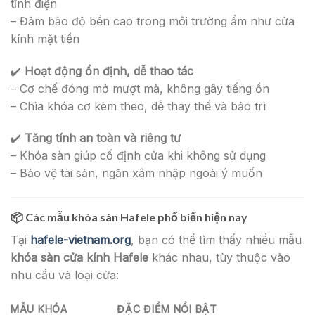
tĩnh điện
– Đảm bảo độ bền cao trong môi trường ẩm như cửa
kính mặt tiền
✔️
Hoạt động ổn định, dễ thao tác
– Cơ chế đóng mở mượt mà, không gây tiếng ồn
– Chìa khóa cơ kèm theo, dễ thay thế và bảo trì
✔️
Tăng tính an toàn và riêng tư
– Khóa sàn giúp cố định cửa khi không sử dụng
– Bảo vệ tài sản, ngăn xâm nhập ngoài ý muốn
📦
Các mẫu khóa sàn Hafele phổ biến hiện nay
Tại
hafele-vietnam.org
, bạn có thể tìm thấy nhiều mẫu
khóa sàn cửa kính Hafele
khác nhau, tùy thuộc vào
nhu cầu và loại cửa:
MẪU KHÓA
ĐẶC ĐIỂM NỔI BẬT