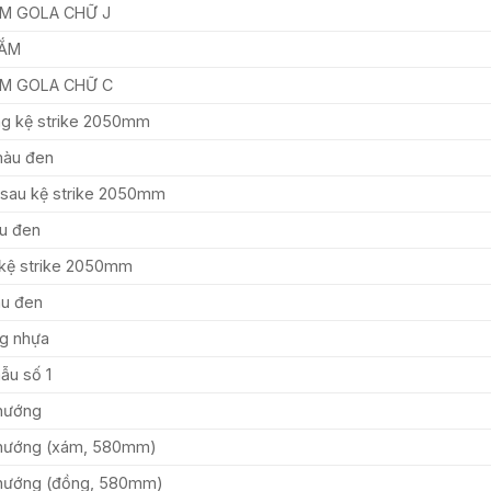
ẮM GOLA CHỮ J
NẮM
ẮM GOLA CHỮ C
g kệ strike 2050mm
màu đen
 sau kệ strike 2050mm
u đen
kệ strike 2050mm
àu đen
ng nhựa
ẫu số 1
 nướng
ò nướng (xám, 580mm)
 nướng (đồng, 580mm)