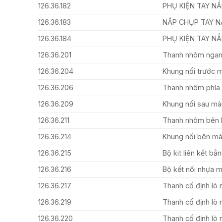
126.36.182
PHỤ KIỆN TAY N
126.36.183
NẮP CHỤP TAY 
126.36.184
PHỤ KIỆN TAY N
126.36.201
Thanh nhôm ngan
126.36.204
Khung nối trước 
126.36.206
Thanh nhôm phía
126.36.209
Khung nối sau mà
126.36.211
Thanh nhôm bên 
126.36.214
Khung nối bên m
126.36.215
Bộ kit liên kết bằ
126.36.216
Bộ kết nối nhựa m
126.36.217
Thanh cố định lò
126.36.219
Thanh cố định l
126.36.220
Thanh cố định lò