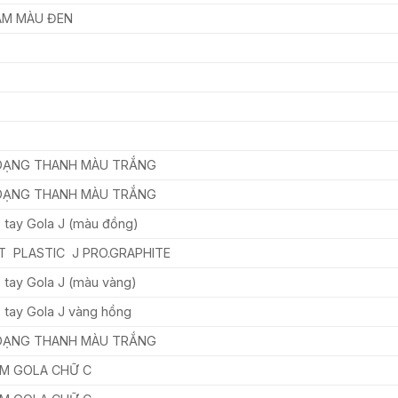
ÂM MÀU ĐEN
DẠNG THANH MÀU TRẮNG
DẠNG THANH MÀU TRẮNG
ộ tay Gola J (màu đồng)
T PLASTIC J PRO.GRAPHITE
ộ tay Gola J (màu vàng)
ộ tay Gola J vàng hồng
DẠNG THANH MÀU TRẮNG
ẮM GOLA CHỮ C