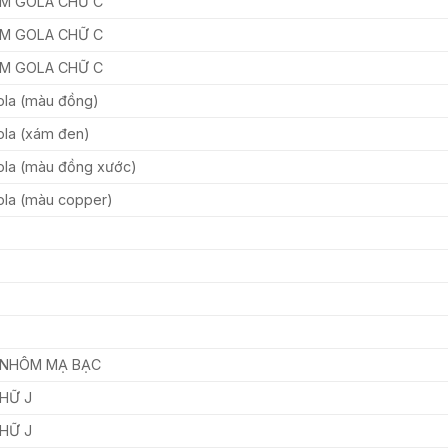
ẮM GOLA CHỮ C
ẮM GOLA CHỮ C
ẮM GOLA CHỮ C
ola (màu đồng)
ola (xám đen)
ola (màu đồng xước)
ola (màu copper)
 NHÔM MẠ BẠC
HỮ J
HỮ J