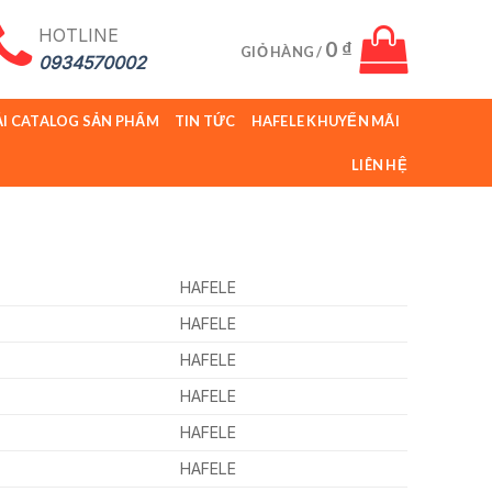
HOTLINE
0
₫
GIỎ HÀNG /
0934570002
ẢI CATALOG SẢN PHẨM
TIN TỨC
HAFELE KHUYẾN MÃI
LIÊN HỆ
HAFELE
HAFELE
HAFELE
HAFELE
HAFELE
HAFELE