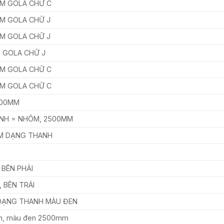
ẮM GOLA CHỮ C
ẮM GOLA CHỮ J
ẮM GOLA CHỮ J
M GOLA CHỮ J
ẮM GOLA CHỮ C
ẮM GOLA CHỮ C
500MM
ÌNH = NHÔM, 2500MM
ẮM DẠNG THANH
 BÊN PHẢI
 BÊN TRÁI
DẠNG THANH MÀU ĐEN
m, màu đen 2500mm