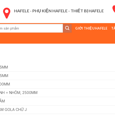
HAFELE - PHỤ KIỆN HAFELE - THIẾT BỊ HAFELE
GIỚI THIỆU HAFELE
T
:
95MM
95MM
500MM
ÌNH = NHÔM, 2500MM
NẮM
NẮM GOLA CHỮ J