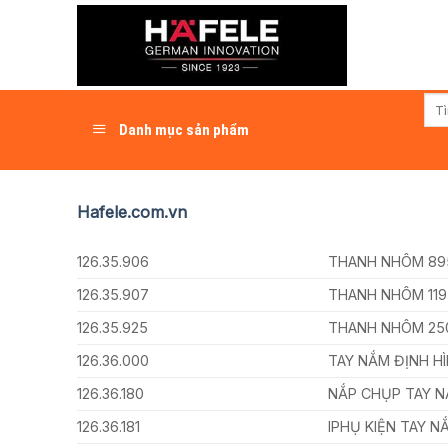
Skip
to
content
Tìm
kiếm
Danh mục sản phẩm
Hafele.com.vn
126.35.906
THANH NHÔM 8
126.35.907
THANH NHÔM 11
126.35.925
THANH NHÔM 2
126.36.000
TAY NẮM ĐỊNH H
126.36.180
NẮP CHỤP TAY 
126.36.181
IPHỤ KIỆN TAY 