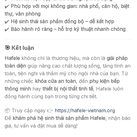
✔️
Phù hợp với mọi không gian: nhà phố, căn hộ, biệt
thự, văn phòng
✔️
Hệ sinh thái sản phẩm đồng bộ – dễ kết hợp
✔️
Bảo hành rõ ràng – hỗ trợ kỹ thuật nhanh chóng
🎯
Kết luận
Hafele
không chỉ là thương hiệu, mà còn là
giải pháp
toàn diện
giúp nâng cao chất lượng sống, tăng tính an
toàn, tiện nghi và thẩm mỹ cho ngôi nhà của bạn. Từ
những chiếc
khóa cửa an toàn
, đến
phụ kiện bếp
thông minh
hay
thiết bị nội thất tinh tế
, Hafele luôn
đồng hành cùng bạn trong từng chi tiết.
📦 Truy cập ngay 👉
https://hafele-vietnam.org
Để
khám phá hệ sinh thái sản phẩm Hafele
, nhận báo
giá, tư vấn và đặt mua dễ dàng!