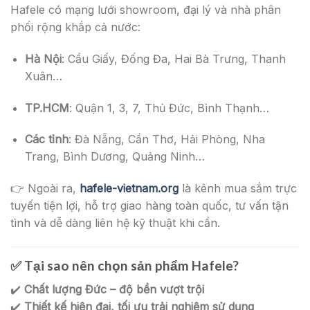
Hafele có mạng lưới showroom, đại lý và nhà phân
phối rộng khắp cả nước:
Hà Nội
: Cầu Giấy, Đống Đa, Hai Bà Trưng, Thanh
Xuân…
TP.HCM
: Quận 1, 3, 7, Thủ Đức, Bình Thạnh…
Các tỉnh
: Đà Nẵng, Cần Thơ, Hải Phòng, Nha
Trang, Bình Dương, Quảng Ninh…
👉 Ngoài ra,
hafele-vietnam.org
là kênh mua sắm trực
tuyến tiện lợi, hỗ trợ giao hàng toàn quốc, tư vấn tận
tình và dễ dàng liên hệ kỹ thuật khi cần.
✅
Tại sao nên chọn sản phẩm Hafele?
✔️
Chất lượng Đức – độ bền vượt trội
✔️
Thiết kế hiện đại, tối ưu trải nghiệm sử dụng