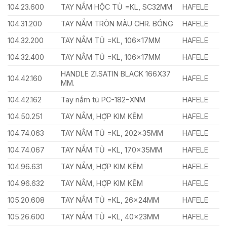
104.23.600
TAY NẮM HỘC TỦ =KL, SC32MM
HAFELE
104.31.200
TAY NẮM TRÒN MÀU CHR. BÓNG
HAFELE
104.32.200
TAY NẮM TỦ =KL, 106x17MM
HAFELE
104.32.400
TAY NẮM TỦ =KL, 106x17MM
HAFELE
HANDLE ZI.SATIN BLACK 166X37
104.42.160
HAFELE
MM.
104.42.162
Tay nắm tủ PC-182-XNM
HAFELE
104.50.251
TAY NẮM, HỢP KIM KẼM
HAFELE
104.74.063
TAY NẮM TỦ =KL, 202x35MM
HAFELE
104.74.067
TAY NẮM TỦ =KL, 170x35MM
HAFELE
104.96.631
TAY NẮM, HỢP KIM KẼM
HAFELE
104.96.632
TAY NẮM, HỢP KIM KẼM
HAFELE
105.20.608
TAY NẮM TỦ =KL, 26x24MM
HAFELE
105.26.600
TAY NẮM TỦ =KL, 40x23MM
HAFELE