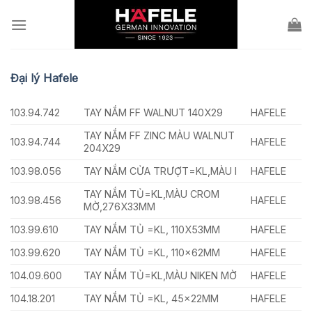
Skip
to
content
Đại lý Hafele
103.94.742
TAY NẮM FF WALNUT 140X29
HAFELE
TAY NẮM FF ZINC MÀU WALNUT
103.94.744
HAFELE
204X29
103.98.056
TAY NẮM CỬA TRƯỢT=KL,MÀU I
HAFELE
TAY NẮM TỦ=KL,MÀU CROM
103.98.456
HAFELE
MỜ,276X33MM
103.99.610
TAY NẮM TỦ =KL, 110X53MM
HAFELE
103.99.620
TAY NẮM TỦ =KL, 110x62MM
HAFELE
104.09.600
TAY NẮM TỦ=KL,MÀU NIKEN MỜ
HAFELE
104.18.201
TAY NẮM TỦ =KL, 45x22MM
HAFELE