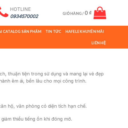
HOTLINE
0
₫
GIỎ HÀNG /
0934570002
ẢI CATALOG SẢN PHẨM
TIN TỨC
HAFELE KHUYẾN MÃI
LIÊN HỆ
ích, thuận tiện trong sử dụng và mang lại vẻ đẹp
 hành êm ái, bền lâu cho mọi công trình.
ăn hộ, văn phòng có diện tích hạn chế.
 giảm thiểu tiếng ồn khi đóng mở.