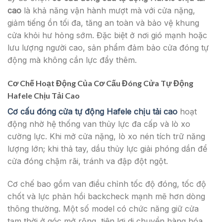
cao
là khả năng vận hành mượt mà với cửa nặng,
giảm tiếng ồn tối đa, tăng an toàn và bảo vệ khung
cửa khỏi hư hỏng sớm. Đặc biệt ở nơi gió mạnh hoặc
lưu lượng người cao, sản phẩm đảm bảo cửa đóng tự
động mà không cần lực đẩy thêm.
Cơ Chế Hoạt Động Của Cơ Cấu Đóng Cửa Tự Động
Hafele Chịu Tải Cao
Cơ cấu đóng cửa tự động Hafele chịu tải cao
hoạt
động nhờ hệ thống van thủy lực đa cấp và lò xo
cường lực. Khi mở cửa nặng, lò xo nén tích trữ năng
lượng lớn; khi thả tay, dầu thủy lực giải phóng dần để
cửa đóng chậm rãi, tránh va đập đột ngột.
Cơ chế bao gồm van điều chỉnh tốc độ đóng, tốc độ
chốt và lực phản hồi backcheck mạnh mẽ hơn dòng
thông thường. Một số model có chức năng giữ cửa
tạm thời ở góc mở rộng, tiện lợi di chuyển hàng hóa.