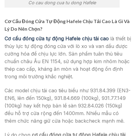
Co cau dong cua tu dong Hafele
Cơ Cấu Đóng Cửa Tự Động Hafele Chịu Tải Cao Là Gì Và
Lý Do Nên Chọn?
Cơ cấu đóng cửa tự động Hafele chịu tải cao
là thiết bị
thủy lực tự động đóng cửa với lò xo và van dầu được
cường hóa để chịu lực lớn. Sản phẩm tuân thủ tiêu
chuẩn châu Âu EN 1154, sử dụng hợp kim nhôm hoặc
thép cao cấp, kháng ăn mòn và hoạt động ổn định
trong môi trường khắc nghiệt.
Các model chịu tải cao tiêu biểu như 931.84.399 (EN3-
EN6, lên đến 150kg), 931.84.669 (100kg), 931.77.149
(100kg) hay kết hợp bản lề sàn 932.84.026 (150kg)
đều hỗ trợ cửa rộng đến 1400mm. Nhiều mẫu có
thêm chức năng giữ cửa hoặc backcheck mạnh mẽ.
Lý do chọn
cơ cấu đóng cửa tự động Hafele chịu tải