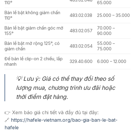
110°
65.000
Bản lề bật không giảm chấn
483.02.038
25.000 – 35.000
110°
Bản lề bật giảm chấn góc mở
70.000 –
483.02.057
155°
90.000
Bản lề bật mở rộng 125°, có
55.000 –
483.02.054
giảm chấn
75.000
Đế bản lề clip-on 2 chiều, lắp
329.40.600
6.000 – 12.000
nhanh
💡
Lưu ý: Giá có thể thay đổi theo số
lượng mua, chương trình ưu đãi hoặc
thời điểm đặt hàng.
👉 Xem báo giá chi tiết và đầy đủ tại đây:
🔗
https://hafele-vietnam.org/bao-gia-ban-le-bat-
hafele