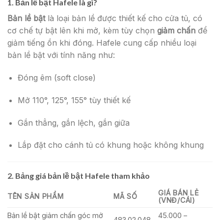
1.
Bản lề bật Hafele là gì?
Bản lề bật
là loại bản lề được thiết kế cho cửa tủ, có
cơ chế tự bật lên khi mở, kèm tùy chọn
giảm chấn
để
giảm tiếng ồn khi đóng. Hafele cung cấp nhiều loại
bản lề bật với tính năng như:
Đóng êm (soft close)
Mở 110°, 125°, 155° tùy thiết kế
Gắn thẳng, gắn lệch, gắn giữa
Lắp đặt cho cánh tủ có khung hoặc không khung
2.
Bảng giá bản lề bật Hafele tham khảo
GIÁ BÁN LẺ
TÊN SẢN PHẨM
MÃ SỐ
(VNĐ/CÁI)
Bản lề bật giảm chấn góc mở
45.000 –
483.02.048