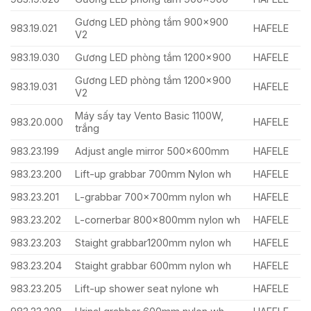
Gương LED phòng tắm 900×900
983.19.021
HAFELE
V2
983.19.030
Gương LED phòng tắm 1200×900
HAFELE
Gương LED phòng tắm 1200×900
983.19.031
HAFELE
V2
Máy sấy tay Vento Basic 1100W,
983.20.000
HAFELE
trắng
983.23.199
Adjust angle mirror 500x600mm
HAFELE
983.23.200
Lift-up grabbar 700mm Nylon wh
HAFELE
983.23.201
L-grabbar 700x700mm nylon wh
HAFELE
983.23.202
L-cornerbar 800x800mm nylon wh
HAFELE
983.23.203
Staight grabbar1200mm nylon wh
HAFELE
983.23.204
Staight grabbar 600mm nylon wh
HAFELE
983.23.205
Lift-up shower seat nylone wh
HAFELE