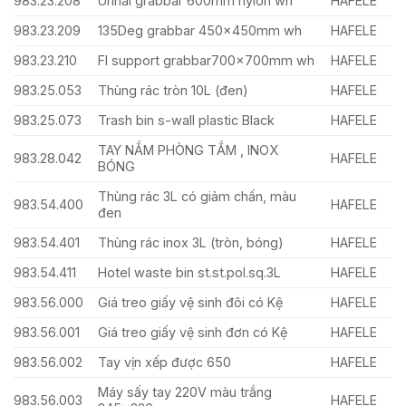
983.23.208
Urinal grabbar 600mm nylon wh
HAFELE
983.23.209
135Deg grabbar 450x450mm wh
HAFELE
983.23.210
Fl support grabbar700x700mm wh
HAFELE
983.25.053
Thùng rác tròn 10L (đen)
HAFELE
983.25.073
Trash bin s-wall plastic Black
HAFELE
TAY NẮM PHÒNG TẮM , INOX
983.28.042
HAFELE
BÓNG
Thùng rác 3L có giảm chấn, màu
983.54.400
HAFELE
đen
983.54.401
Thùng rác inox 3L (tròn, bóng)
HAFELE
983.54.411
Hotel waste bin st.st.pol.sq.3L
HAFELE
983.56.000
Giá treo giấy vệ sinh đôi có Kệ
HAFELE
983.56.001
Giá treo giấy vệ sinh đơn có Kệ
HAFELE
983.56.002
Tay vịn xếp được 650
HAFELE
Máy sấy tay 220V màu trắng
983.56.003
HAFELE