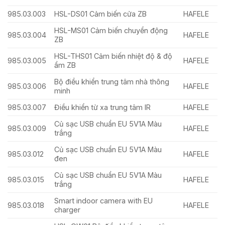
985.03.003
HSL-DS01 Cảm biến cửa ZB
HAFELE
HSL-MS01 Cảm biến chuyển động
985.03.004
HAFELE
ZB
HSL-THS01 Cảm biến nhiệt độ & độ
985.03.005
HAFELE
ẩm ZB
Bộ điều khiển trung tâm nhà thông
985.03.006
HAFELE
minh
985.03.007
Điều khiển từ xa trung tâm IR
HAFELE
Củ sạc USB chuẩn EU 5V1A Màu
985.03.009
HAFELE
trắng
Củ sạc USB chuẩn EU 5V1A Màu
985.03.012
HAFELE
đen
Củ sạc USB chuẩn EU 5V1A Màu
985.03.015
HAFELE
trắng
Smart indoor camera with EU
985.03.018
HAFELE
charger