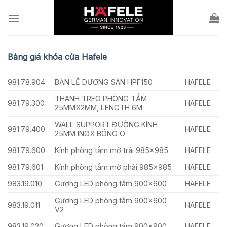
Skip
to
content
Bảng giá khóa cửa Hafele
981.78.904
BẢN LỀ DƯƠNG SÀN HPF150
HAFELE
THANH TREO PHÒNG TẮM
981.79.300
HAFELE
25MMX2MM, LENGTH 6M
WALL SUPPORT ĐƯỜNG KÍNH
981.79.400
HAFELE
25MM INOX BÓNG O
981.79.600
Kính phòng tắm mở trái 985×985
HAFELE
981.79.601
Kính phòng tắm mở phải 985×985
HAFELE
983.19.010
Gương LED phòng tắm 900×600
HAFELE
Gương LED phòng tắm 900×600
983.19.011
HAFELE
V2
983.19.020
Gương LED phòng tắm 900×900
HAFELE