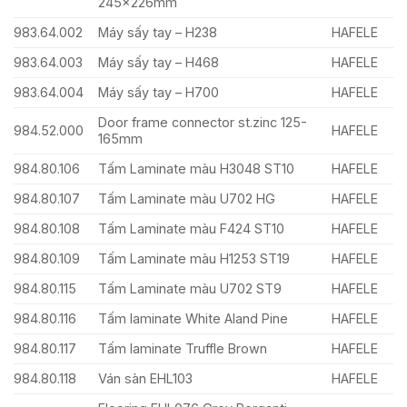
245x226mm
983.64.002
Máy sấy tay – H238
HAFELE
983.64.003
Máy sấy tay – H468
HAFELE
983.64.004
Máy sấy tay – H700
HAFELE
Door frame connector st.zinc 125-
984.52.000
HAFELE
165mm
984.80.106
Tấm Laminate màu H3048 ST10
HAFELE
984.80.107
Tấm Laminate màu U702 HG
HAFELE
984.80.108
Tấm Laminate màu F424 ST10
HAFELE
984.80.109
Tấm Laminate màu H1253 ST19
HAFELE
984.80.115
Tấm Laminate màu U702 ST9
HAFELE
984.80.116
Tấm laminate White Aland Pine
HAFELE
984.80.117
Tấm laminate Truffle Brown
HAFELE
984.80.118
Ván sàn EHL103
HAFELE