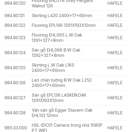
Flooring EHL076 Grey Perganti
984.80.120
HAFELE
Walnut 129
984.80.121
Skirting L420 2400x17x60mm
HAFELE
984.80.122
Flooring EPL146 1291X193X12mm
HAFELE
Flooring EHL065 L.W Oak
984.80.123
HAFELE
1291x327x8mm
Sàn gỗ EHL066 B.W Oak
984.80.124
HAFELE
1292x327x8mm
Skirting L.W Oak L165
984.80.125
HAFELE
2400x17x60mm
Len chân tường B.W Oak L252
984.80.126
HAFELE
2400x17x60mm
Sàn gỗ EPL136 LASKEN.OAK
984.80.127
HAFELE
1291X193X12mm
Ván sàn gỗ Egger Stavern Oak
984.80.128
HAFELE
EHL132 12mm
HSL-IDC01 Camera trong nhà 1080P
985.03.000
HAFELE
PT WIFI