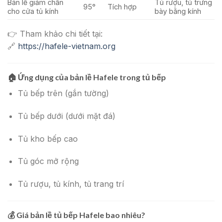
Bản lề giảm chấn
Tủ rượu, tủ trưng
95°
Tích hợp
cho cửa tủ kính
bày bằng kính
👉 Tham khảo chi tiết tại:
🔗
https://hafele-vietnam.org
🏠
Ứng dụng của bản lề Hafele trong tủ bếp
Tủ bếp trên (gắn tường)
Tủ bếp dưới (dưới mặt đá)
Tủ kho bếp cao
Tủ góc mở rộng
Tủ rượu, tủ kính, tủ trang trí
💰
Giá bản lề tủ bếp Hafele bao nhiêu?