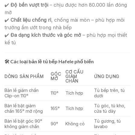
✔️
Độ bền vượt trội
– chịu được hơn 80.000 lần đóng
mở
✔️
Chất liệu chống rỉ
, chống mài mòn – phù hợp môi
trường ẩm ướt trong nhà bếp
✔️
Đa dạng kích thước và góc mở
– phù hợp mọi thiết
kế tủ
🛠️
Các loại bản lề tủ bếp Hafele phổ biến
CƠ CẤU
GÓC
DÒNG SẢN PHẨM
GIẢM
ỨNG DỤNG
MỞ
CHẤN
Bản lề giảm chấn
Tủ bếp trên, tủ
110°
Tích hợp
Clip-on 110°
dưới
Bản lề bật giảm
Tủ góc, tủ kho,
165°
Tích hợp
chấn 165° mở rộng
cửa tủ dày
Bản lề bật góc 90°
Tủ gương, tủ
90°
Không có
không giảm chấn
lavabo