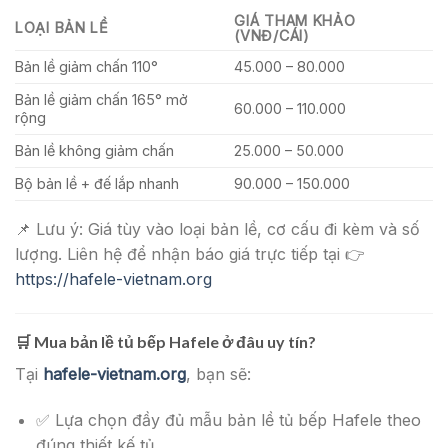
GIÁ THAM KHẢO
LOẠI BẢN LỀ
(VNĐ/CÁI)
Bản lề giảm chấn 110°
45.000 – 80.000
Bản lề giảm chấn 165° mở
60.000 – 110.000
rộng
Bản lề không giảm chấn
25.000 – 50.000
Bộ bản lề + đế lắp nhanh
90.000 – 150.000
📌 Lưu ý: Giá tùy vào loại bản lề, cơ cấu đi kèm và số
lượng. Liên hệ để nhận báo giá trực tiếp tại 👉
https://hafele-vietnam.org
🛒
Mua bản lề tủ bếp Hafele ở đâu uy tín?
Tại
hafele-vietnam.org
, bạn sẽ:
✅ Lựa chọn đầy đủ mẫu bản lề tủ bếp Hafele theo
đúng thiết kế tủ