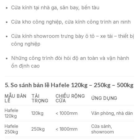
Cửa kính tại nhà ga, sân bay, bến tàu
Cửa kho công nghiệp, cửa kính công trình an ninh
Cửa kính showroom trưng bày ô tô – xe tải – thiết bị
công nghiệp
Những công trình đòi hỏi độ an toàn và vận hành
ổn định cao
5. So sánh bản lề Hafele 120kg – 250kg – 500kg
MẪU BẢN
TẢI
CHIỀU RỘNG
ỨNG DỤNG
LỀ
TRỌNG
CỬA
Hafele
120kg
< 1000mm
Văn phòng, nhà dân
120kg
Hafele
Cửa sảnh,
250kg
< 1800mm
250kg
showroom