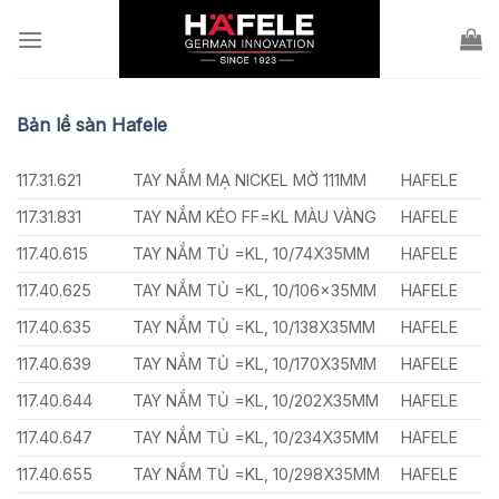
Skip
to
content
Bản lề sàn Hafele
117.31.621
TAY NẮM MẠ NICKEL MỜ 111MM
HAFELE
117.31.831
TAY NẮM KÉO FF=KL MÀU VÀNG
HAFELE
117.40.615
TAY NẮM TỦ =KL, 10/74X35MM
HAFELE
117.40.625
TAY NẮM TỦ =KL, 10/106x35MM
HAFELE
117.40.635
TAY NẮM TỦ =KL, 10/138X35MM
HAFELE
117.40.639
TAY NẮM TỦ =KL, 10/170X35MM
HAFELE
117.40.644
TAY NẮM TỦ =KL, 10/202X35MM
HAFELE
117.40.647
TAY NẮM TỦ =KL, 10/234X35MM
HAFELE
117.40.655
TAY NẮM TỦ =KL, 10/298X35MM
HAFELE