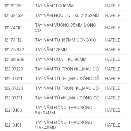
121.61.125
TAY NẮM 117X16MM
HAFELE
121.62.159
TAY NẮM HỘC TỦ =KL 21X52MM
HAFELE
TAY NẮM VUÔNG 35MM ĐỒNG
121.74.110
HAFELE
CỔ
121.74.112
TAY NẮM TỦ 167MM ĐỒNG CỔ
HAFELE
121.75.932
TAY NẮM 128MM
HAFELE
121.88.868
TAY NẮM CỬA = KL 96MM
HAFELE
122.07.120
TAY NẮM TỦ TRÒN=KL,MÀU ĐỔ
HAFELE
122.07.121
TAY NẮM TỦ=KL,MÀU ĐỔNG CỔ
HAFELE
122.07.130
TAY NẮM TỦ TRÒN=KL,MÀU ĐỔ
HAFELE
122.07.131
TAY NẮM TỦ=KL,MÀU ĐỔNG CỔ
HAFELE
TAY NẮM ĐỒNG THAU BÓNG,
122.13.100
HAFELE
64x34MM
TAY NẮM ĐỒNG THAU BÓNG,
122.13.101
HAFELE
125x49MM