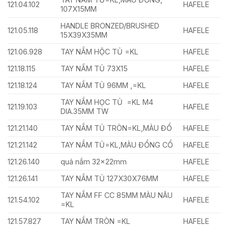
121.04.102
HAFELE
107X15MM
HANDLE BRONZED/BRUSHED
121.05.118
HAFELE
15X39X35MM
121.06.928
TAY NẮM HỘC TỦ =KL
HAFELE
121.18.115
TAY NẮM TỦ 73X15
HAFELE
121.18.124
TAY NẮM TỦ 96MM ,=KL
HAFELE
TAY NẮM HỌC TỦ =KL M4
121.19.103
HAFELE
DIA.35MM TW
121.21.140
TAY NẮM TỦ TRÒN=KL,MÀU ĐỔ
HAFELE
121.21.142
TAY NẮM TỦ=KL,MÀU ĐỔNG CỔ
HAFELE
121.26.140
quả nắm 32x22mm
HAFELE
121.26.141
TAY NẮM TỦ 127X30X76MM
HAFELE
TAY NẮM FF CC 85MM MÀU NÂU
121.54.102
HAFELE
=KL
121.57.827
TAY NẮM TRÒN =KL
HAFELE