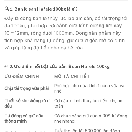
🔍 1.
Bản lề sàn Hafele 100kg là gì?
Đây là dòng bản lề thủy lực lắp âm sàn, có tải trọng tối
đa 100kg, phù hợp với
cánh cửa kính cường lực dày
10 – 12mm
, rộng dưới 1000mm. Dòng sản phẩm này
tích hợp khả năng tự đóng, giữ cửa ở góc mở cố định
và giúp tăng độ bền cho cả hệ cửa.
✅ 2.
Ưu điểm nổi bật của bản lề sàn Hafele 100kg
ƯU ĐIỂM CHÍNH
MÔ TẢ CHI TIẾT
Phù hợp cho cửa kính 1 cánh vừa và
Chịu tải trọng vừa phải
nhỏ
Thiết kế kín chống rò rỉ
Cơ cấu xi lanh thủy lực bền, kín, an
dầu
toàn
Tự đóng và giữ cửa
Có chức năng giữ cửa ở 90°, tự đóng
thông minh
nhẹ nhàng
Tuổi thọ lên tới 500.000 lần đóng