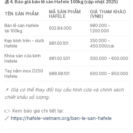
💰 4.
Báo giá bản lề sàn Hafele 100kg (cập nhật 2025)
MÃ SẢN PHẨM
GIÁ THAM KHẢO
TÊN SẢN PHẨM
HAFELE
(VNĐ)
Bản lề sàn Hafele
980.000 –
932.84.000
tải 100kg
1.200.000
Kẹp kính trên – dưới
350.000 –
981.00.101
Hafele
450.000/cái
Khóa sàn cửa kính
981.00.501
500.000 – 600.000
Hafele
Tay nắm inox D250
988.98.101
600.000 – 850.000
Hafele
📌
Giá có thể thay đổi tùy cấu hình cửa và chính sách
chiết khấu số lượng.
👉 Xem báo giá chi tiết tại:
🔗
https://hafele-vietnam.org/ban-le-san-hafele