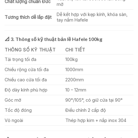
Chất lượng chuẩn Đức
mở
Dễ kết hợp với kẹp kính, khóa sàn,
Tương thích dễ lắp đặt
tay nắm Hafele
📐 3.
Thông số kỹ thuật bản lề Hafele 100kg
THÔNG SỐ KỸ THUẬT
CHI TIẾT
Tải trọng tối đa
100kg
Chiều rộng cửa tối đa
1000mm
Chiều cao cửa tối đa
2200mm
Độ dày kính phù hợp
10 – 12mm
Góc mở
90°/105°, có giữ cửa tại 90°
Tốc độ đóng
Điều chỉnh 2 cấp độ
Vỏ ngoài
Thép hợp kim + nắp inox 304