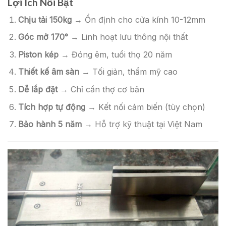
Lợi Ích Nổi Bật
Chịu tải 150kg
→ Ổn định cho cửa kính 10-12mm
Góc mở 170°
→ Linh hoạt lưu thông nội thất
Piston kép
→ Đóng êm, tuổi thọ 20 năm
Thiết kế âm sàn
→ Tối giản, thẩm mỹ cao
Dễ lắp đặt
→ Chỉ cần thợ cơ bản
Tích hợp tự động
→ Kết nối cảm biến (tùy chọn)
Bảo hành 5 năm
→ Hỗ trợ kỹ thuật tại Việt Nam