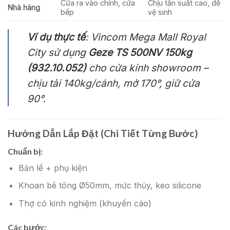
Cửa ra vào chính, cửa
Chịu tần suất cao, dễ
Nhà hàng
bếp
vệ sinh
Ví dụ thực tế
: Vincom Mega Mall Royal
City sử dụng
Geze TS 500NV 150kg
(932.10.052)
cho cửa kính showroom –
chịu tải 140kg/cánh, mở 170°, giữ cửa
90°.
Hướng Dẫn Lắp Đặt (Chi Tiết Từng Bước)
Chuẩn bị:
Bản lề + phụ kiện
Khoan bê tông Ø50mm, mức thủy, keo silicone
Thợ có kinh nghiệm (khuyến cáo)
Các bước: