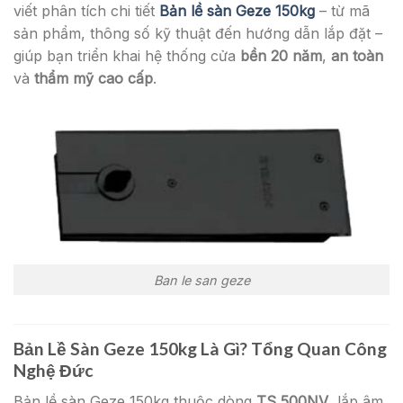
viết phân tích chi tiết
Bản lề sàn Geze 150kg
– từ mã
sản phẩm, thông số kỹ thuật đến hướng dẫn lắp đặt –
giúp bạn triển khai hệ thống cửa
bền 20 năm
,
an toàn
và
thẩm mỹ cao cấp
.
Ban le san geze
Bản Lề Sàn Geze 150kg Là Gì? Tổng Quan Công
Nghệ Đức
Bản lề sàn Geze 150kg thuộc dòng
TS 500NV
, lắp âm