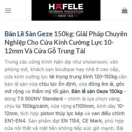
Skip
to
content
Bản Lề Sàn Geze
150kg: Giải Pháp Chuyên
Nghiệp Cho Cửa Kính Cường Lực 10-
12mm Và Cửa Gỗ Trung Tải
Trong các công trình hiện đại như showroom, văn
phòng mở, khách sạn boutique hay nhà ở cao cấp,
cửa kính cường lực
tải trọng trung bình 120-150kg
cần
bản lề sàn vừa
chịu lực ổn định
, vừa
đóng êm ái
,
góc
mở rộng
và
thẩm mỹ tối giản
.
Bản lề sàn Geze 150kg
–
dòng
TS 500NV Standard
– chính là lựa chọn vàng,
chịu tải
150kg/cánh
, cửa rộng
≤1100mm
, kính dày
10-
12mm
, tích hợp
piston thủy lực kép
và
van điều chỉnh
EN1-EN4
. Sản phẩm đạt
EN 1154
,
CE Mark
, phù hợp
cửa nội thất và mặt tiền không tiếp xúc gió mạnh. Bài