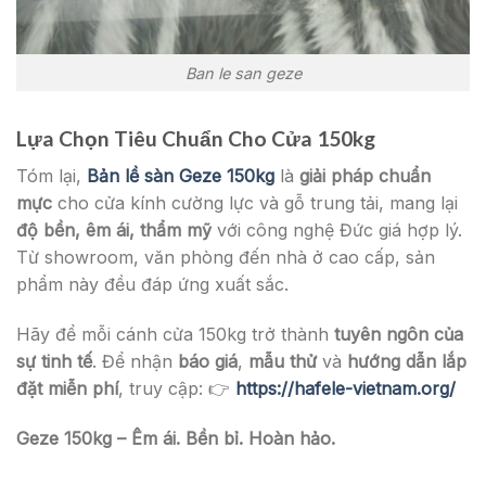
Ban le san geze
Lựa Chọn Tiêu Chuẩn Cho Cửa 150kg
Tóm lại,
Bản lề sàn Geze 150kg
là
giải pháp chuẩn
mực
cho cửa kính cường lực và gỗ trung tải, mang lại
độ bền, êm ái, thẩm mỹ
với công nghệ Đức giá hợp lý.
Từ showroom, văn phòng đến nhà ở cao cấp, sản
phẩm này đều đáp ứng xuất sắc.
Hãy để mỗi cánh cửa 150kg trở thành
tuyên ngôn của
sự tinh tế
. Để nhận
báo giá
,
mẫu thử
và
hướng dẫn lắp
đặt miễn phí
, truy cập: 👉
https://hafele-vietnam.org/
Geze 150kg – Êm ái. Bền bỉ. Hoàn hảo.