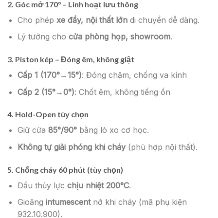
2.
Góc mở 170° – Linh hoạt lưu thông
Cho phép
xe đẩy, nội thất lớn
di chuyển dễ dàng.
Lý tưởng cho
cửa phòng họp, showroom
.
3.
Piston kép – Đóng êm, không giật
Cấp 1 (170°→15°)
: Đóng chậm, chống va kính
Cấp 2 (15°→0°)
: Chốt êm, không tiếng ồn
4.
Hold-Open tùy chọn
Giữ cửa
85°/90°
bằng lò xo cơ học.
Không tự giải phóng khi cháy
(phù hợp nội thất).
5.
Chống cháy 60 phút (tùy chọn)
Dầu thủy lực
chịu nhiệt 200°C
.
Gioăng
intumescent
nở khi cháy (mã phụ kiện
932.10.900).