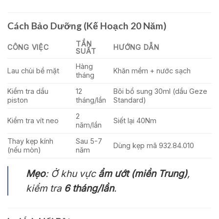
Cách Bảo Dưỡng (Kế Hoạch 20 Năm)
TẦN
CÔNG VIỆC
HƯỚNG DẪN
SUẤT
Hàng
Lau chùi bề mặt
Khăn mềm + nước sạch
tháng
Kiểm tra dầu
12
Bôi bổ sung 30ml (dầu Geze
piston
tháng/lần
Standard)
2
Kiểm tra vít neo
Siết lại 40Nm
năm/lần
Thay kẹp kính
Sau 5-7
Dùng kẹp mã 932.84.010
(nếu mòn)
năm
Mẹo
: Ở khu vực
ẩm ướt (miền Trung)
,
kiểm tra
6 tháng/lần
.