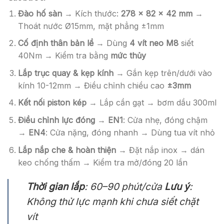
Đào hố sàn
→ Kích thước:
278 x 82 x 42 mm
→
Thoát nước Ø15mm, mặt phẳng ±1mm
Cố định thân bản lề
→ Dùng
4 vít neo M8
siết
40Nm → Kiểm tra bằng
mức thủy
Lắp trục quay & kẹp kính
→ Gắn kẹp trên/dưới vào
kính 10-12mm → Điều chỉnh chiều cao
±3mm
Kết nối piston kép
→ Lắp cần gạt → bơm dầu 300ml
Điều chỉnh lực đóng
→
EN1
: Cửa nhẹ, đóng chậm
→
EN4
: Cửa nặng, đóng nhanh → Dùng tua vít nhỏ
Lắp nắp che & hoàn thiện
→ Đặt nắp inox → dán
keo chống thấm → Kiểm tra mở/đóng 20 lần
Thời gian lắp
: 60–90 phút/cửa
Lưu ý
:
Không thử lực mạnh khi chưa siết chặt
vít