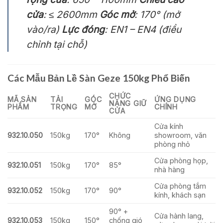
cửa
: ≤ 2600mm
Góc mở
: 170° (mở
vào/ra)
Lực đóng
: EN1 – EN4 (điều
chỉnh tại chỗ)
Các Mẫu Bản Lề Sàn Geze 150kg Phổ Biến
CHỨC
MÃ SẢN
TẢI
GÓC
ỨNG DỤNG
NĂNG GIỮ
PHẨM
TRỌNG
MỞ
CHÍNH
CỬA
Cửa kính
932.10.050
150kg
170°
Không
showroom, văn
phòng nhỏ
Cửa phòng họp,
932.10.051
150kg
170°
85°
nhà hàng
Cửa phòng tắm
932.10.052
150kg
170°
90°
kính, khách sạn
90° +
Cửa hành lang,
932.10.053
150kg
150°
chống gió