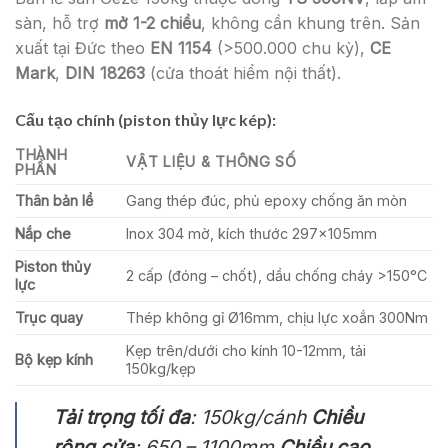
sàn, hỗ trợ
mở 1-2 chiều
, không cần khung trên. Sản
xuất tại Đức theo
EN 1154
(>500.000 chu kỳ),
CE
Mark
,
DIN 18263
(cửa thoát hiểm nội thất).
Cấu tạo chính (piston thủy lực kép):
THÀNH
VẬT LIỆU & THÔNG SỐ
PHẦN
Thân bản lề
Gang thép đúc, phủ epoxy chống ăn mòn
Nắp che
Inox 304 mờ, kích thước 297x105mm
Piston thủy
2 cấp (đóng – chốt), dầu chống cháy >150°C
lực
Trục quay
Thép không gỉ Ø16mm, chịu lực xoắn 300Nm
Kẹp trên/dưới cho kính 10-12mm, tải
Bộ kẹp kính
150kg/kẹp
Tải trọng tối đa
: 150kg/cánh
Chiều
rộng cửa
: 650 – 1100mm
Chiều cao