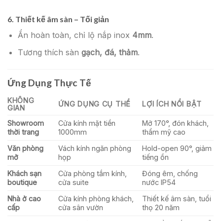
6.
Thiết kế âm sàn – Tối giản
Ẩn hoàn toàn, chỉ lộ nắp inox
4mm
.
Tương thích sàn
gạch, đá, thảm
.
Ứng Dụng Thực Tế
KHÔNG
ỨNG DỤNG CỤ THỂ
LỢI ÍCH NỔI BẬT
GIAN
Showroom
Cửa kính mặt tiền
Mở 170°, đón khách,
thời trang
1000mm
thẩm mỹ cao
Văn phòng
Vách kính ngăn phòng
Hold-open 90°, giảm
mở
họp
tiếng ồn
Khách sạn
Cửa phòng tắm kính,
Đóng êm, chống
boutique
cửa suite
nước IP54
Nhà ở cao
Cửa kính phòng khách,
Thiết kế âm sàn, tuổi
cấp
cửa sân vườn
thọ 20 năm