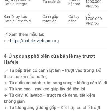
Tủ quần áo
1.200.000
Hafele Integra
bật mở
VNĐ/bộ
Từ
Bản lề ray kéo
Cánh gấp
Có tay
1.700.000
Hafele Free fold
trượt lên
nâng
VNĐ/bộ
📌
Xem thêm mẫu tại:
👉
https://hafele-vietnam.org
4. Ứng dụng phổ biến của bản lề ray trượt
Hafele
🔹
Tủ bếp trên có cánh lật lên – trượt vào trong
: Dễ
thao tác khi nấu nướng
🔹
Tủ quần áo cánh trượt song song – không cản lối đi
🔹
Tủ kho cao – ray kéo giúp lấy đồ tiện lợi
🔹
Tủ giày, tủ lavabo – trượt ra dễ dàng, tiết kiệm
không gian
🔹
Tủ tường âm, giường gấp
– Kết hợp cơ chế trượt