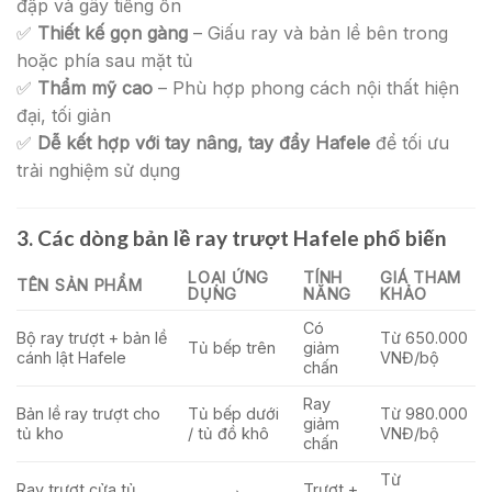
đập và gây tiếng ồn
✅
Thiết kế gọn gàng
– Giấu ray và bản lề bên trong
hoặc phía sau mặt tủ
✅
Thẩm mỹ cao
– Phù hợp phong cách nội thất hiện
đại, tối giản
✅
Dễ kết hợp với tay nâng, tay đẩy Hafele
để tối ưu
trải nghiệm sử dụng
3. Các dòng bản lề ray trượt Hafele phổ biến
LOẠI ỨNG
TÍNH
GIÁ THAM
TÊN SẢN PHẨM
DỤNG
NĂNG
KHẢO
Có
Bộ ray trượt + bản lề
Từ 650.000
Tủ bếp trên
giảm
cánh lật Hafele
VNĐ/bộ
chấn
Ray
Bản lề ray trượt cho
Tủ bếp dưới
Từ 980.000
giảm
tủ kho
/ tủ đồ khô
VNĐ/bộ
chấn
Từ
Ray trượt cửa tủ
Trượt +