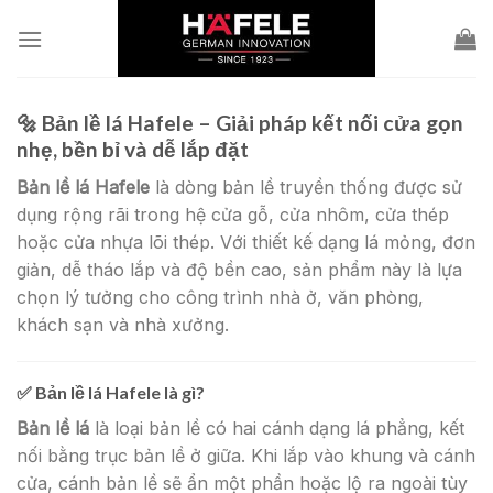
Skip
to
content
🔩
Bản lề lá Hafele – Giải pháp kết nối cửa gọn
nhẹ, bền bỉ và dễ lắp đặt
Bản lề lá Hafele
là dòng bản lề truyền thống được sử
dụng rộng rãi trong hệ cửa gỗ, cửa nhôm, cửa thép
hoặc cửa nhựa lõi thép. Với thiết kế dạng lá mỏng, đơn
giản, dễ tháo lắp và độ bền cao, sản phẩm này là lựa
chọn lý tưởng cho công trình nhà ở, văn phòng,
khách sạn và nhà xưởng.
✅
Bản lề lá Hafele là gì?
Bản lề lá
là loại bản lề có hai cánh dạng lá phẳng, kết
nối bằng trục bản lề ở giữa. Khi lắp vào khung và cánh
cửa, cánh bản lề sẽ ẩn một phần hoặc lộ ra ngoài tùy