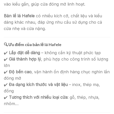
vào kiểu gắn, giúp cửa đóng mở linh hoạt.
Bản lề lá Hafele
có nhiều kích cỡ, chất liệu và kiểu
dáng khác nhau, đáp ứng nhu cầu sử dụng cho cả
cửa nhẹ và cửa nặng.
🔍
Ưu điểm của bản lề lá Hafele
✔️
Lắp đặt dễ dàng
– không cần kỹ thuật phức tạp
✔️
Giá thành hợp lý
, phù hợp cho công trình số lượng
lớn
✔️
Độ bền cao
, vận hành ổn định hàng chục nghìn lần
đóng mở
✔️
Đa dạng kích thước và vật liệu
– inox, thép mạ,
đồng
✔️
Tương thích với nhiều loại cửa
: gỗ, thép, nhựa,
nhôm…