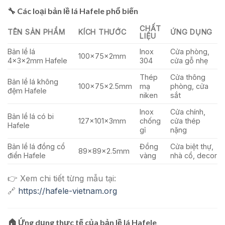
🔧
Các loại bản lề lá Hafele phổ biến
CHẤT
TÊN SẢN PHẨM
KÍCH THƯỚC
ỨNG DỤNG
LIỆU
Bản lề lá
Inox
Cửa phòng,
100x75x2mm
4x3x2mm Hafele
304
cửa gỗ nhẹ
Thép
Cửa thông
Bản lề lá không
100x75x2.5mm
mạ
phòng, cửa
đệm Hafele
niken
sắt
Inox
Cửa chính,
Bản lề lá có bi
127x101x3mm
chống
cửa thép
Hafele
gỉ
nặng
Bản lề lá đồng cổ
Đồng
Cửa biệt thự,
89x89x2.5mm
điển Hafele
vàng
nhà cổ, decor
👉 Xem chi tiết từng mẫu tại:
🔗
https://hafele-vietnam.org
🏠
Ứng dụng thực tế của bản lề lá Hafele