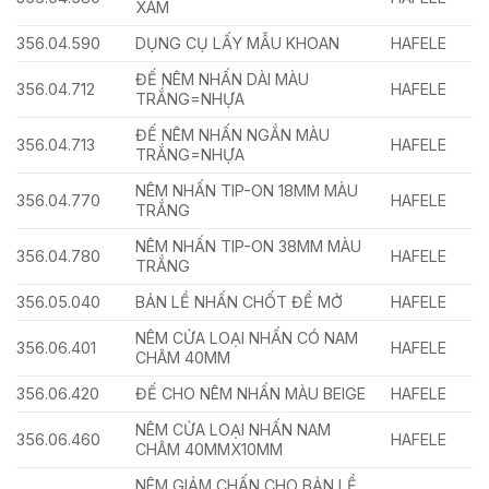
XÁM
356.04.590
DỤNG CỤ LẤY MẪU KHOAN
HAFELE
ĐẾ NÊM NHẤN DÀI MÀU
356.04.712
HAFELE
TRẮNG=NHỰA
ĐẾ NÊM NHẤN NGẮN MÀU
356.04.713
HAFELE
TRẮNG=NHỰA
NÊM NHẤN TIP-ON 18MM MÀU
356.04.770
HAFELE
TRẮNG
NÊM NHẤN TIP-ON 38MM MÀU
356.04.780
HAFELE
TRẮNG
356.05.040
BẢN LỀ NHẤN CHỐT ĐỂ MỞ
HAFELE
NÊM CỬA LOẠI NHẤN CÓ NAM
356.06.401
HAFELE
CHÂM 40MM
356.06.420
ĐẾ CHO NÊM NHẤN MÀU BEIGE
HAFELE
NÊM CỬA LOẠI NHẤN NAM
356.06.460
HAFELE
CHÂM 40MMX10MM
NÊM GIẢM CHẤN CHO BẢN LỀ