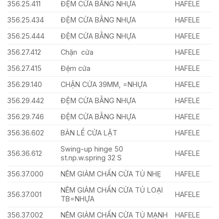
356.25.411
ĐỆM CỬA BẰNG NHỰA
HAFELE
356.25.434
ĐỆM CỬA BẰNG NHỰA
HAFELE
356.25.444
ĐỆM CỬA BẰNG NHỰA
HAFELE
356.27.412
Chặn cửa
HAFELE
356.27.415
Đệm cửa
HAFELE
356.29.140
CHẬN CỬA 39MM, =NHỰA
HAFELE
356.29.442
ĐỆM CỬA BẰNG NHỰA
HAFELE
356.29.746
ĐỆM CỬA BẰNG NHỰA
HAFELE
356.36.602
BẢN LỀ CỬA LẬT
HAFELE
Swing-up hinge 50
356.36.612
HAFELE
st.np.w.spring 32 S
356.37.000
NÊM GIẢM CHẤN CỬA TỦ NHẸ
HAFELE
NÊM GIẢM CHẤN CỬA TỦ LOẠI
356.37.001
HAFELE
TB=NHỰA
356.37.002
NÊM GIẢM CHẤN CỬA TỦ MẠNH
HAFELE