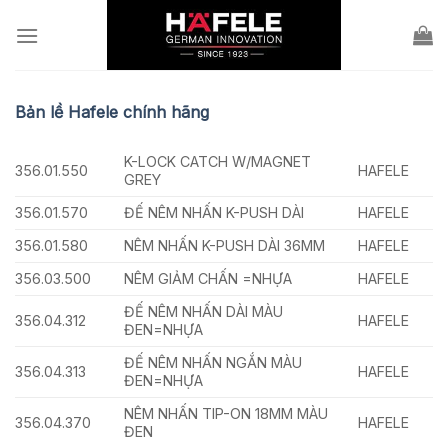
Skip
to
content
Bản lề Hafele chính hãng
K-LOCK CATCH W/MAGNET
356.01.550
HAFELE
GREY
356.01.570
ĐẾ NÊM NHẤN K-PUSH DÀI
HAFELE
356.01.580
NÊM NHẤN K-PUSH DÀI 36MM
HAFELE
356.03.500
NÊM GIẢM CHẤN =NHỰA
HAFELE
ĐẾ NÊM NHẤN DÀI MÀU
356.04.312
HAFELE
ĐEN=NHỰA
ĐẾ NÊM NHẤN NGẮN MÀU
356.04.313
HAFELE
ĐEN=NHỰA
NÊM NHẤN TIP-ON 18MM MÀU
356.04.370
HAFELE
ĐEN