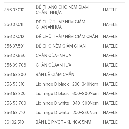
ĐẾ THẲNG CHO NÊM GIẢM
356.37.010
HAFELE
CHẤN=NHỰA
ĐẾ CHỮ THẬP NÊM GIẢM
356.37.011
HAFELE
CHẤN=NHỰA
356.37.012
ĐẾ CHỮ THẬP NÊM GIẢM CHẤN
HAFELE
356.37.591
ĐẾ CHO NÊM GIẢM CHẤN
HAFELE
356.37.650
CHẶN CỬA=NHỰA
HAFELE
356.39.706
CHẶN CỬA=NHỰA
HAFELE
356.53.300
BẢN LỀ GIẢM CHẤN
HAFELE
356.53.310
Lid hinge D black 200-340Ncm
HAFELE
356.53.330
Lid hinge D black 600-800Ncm
HAFELE
356.53.700
Lid hinge D white 340-500Ncm
HAFELE
356.53.710
Lid hinge D white 200-340Ncm
HAFELE
361.02.510
BẢN LỀ PIVOT=KL 40/65MM
HAFELE